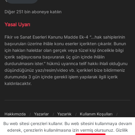
Diğer 251 bin aboneye katılın
Yasal Uyarı
Fikir ve Sanat Eserleri Kanunu Madde Ek-4 “…hak sahiplerinin
başvuruları üzerine ihlâle konu eserler içerikten çıkarılır. Bunun
için hakları haleldar olan gerçek veya tüzel kişi öncelikle bilgi
içerik sağlayıcısına başvurarak üç gün içinde ihlâlin
durdurulmasını ister.” hükmü uyarınca telif hakkı ihlali olduğunu
düşündüğünüz yazı/resim/video vb. içerikleri bize bildirmeniz
durumunda 3 gün içinde gerekli işlem yapılarak ilgili içerik
kaldırılacaktır.
Hakkımızda
Yazarlar
Yazarlık
Kullanım Koşulları
Gizlilik Politikası
Reklam
Şikayet/İletişim
Site Haritası
Bu web sitesi çerezleri kullanır. Bu web sitesini kullanmaya devam
ederek, çerezlerin kullanılmasına izin vermiş olursunuz. Gizlilik
© 2009 - ∞ Sanal Şantiye