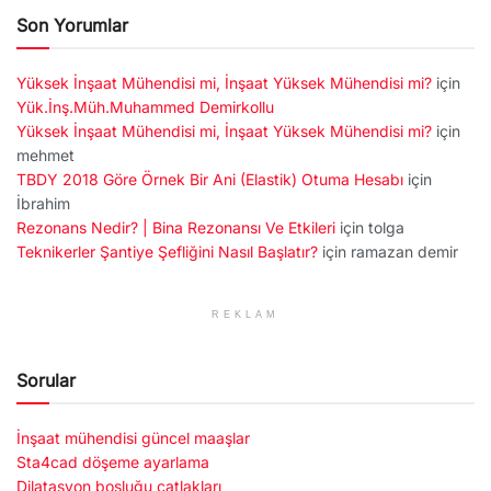
Son Yorumlar
Yüksek İnşaat Mühendisi mi, İnşaat Yüksek Mühendisi mi?
için
Yük.İnş.Müh.Muhammed Demirkollu
Yüksek İnşaat Mühendisi mi, İnşaat Yüksek Mühendisi mi?
için
mehmet
TBDY 2018 Göre Örnek Bir Ani (Elastik) Otuma Hesabı
için
İbrahim
Rezonans Nedir? | Bina Rezonansı Ve Etkileri
için
tolga
Teknikerler Şantiye Şefliğini Nasıl Başlatır?
için
ramazan demir
REKLAM
Sorular
İnşaat mühendisi güncel maaşlar
Sta4cad döşeme ayarlama
Dilatasyon boşluğu çatlakları