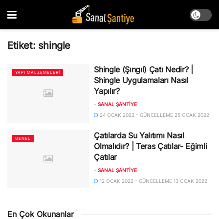
Etiket:
shingle
Shingle (Şıngıl) Çatı Nedir? |
YAPI MALZEMELERI
Shingle Uygulamaları Nasıl
Yapılır?
-
SANAL ŞANTIYE
24 OCAK 2022 - GÜNCELLEME 25 OCAK 2022
Çatılarda Su Yalıtımı Nasıl
GENEL
Olmalıdır? | Teras Çatılar- Eğimli
Çatılar
-
SANAL ŞANTIYE
12 OCAK 2022 - GÜNCELLEME 13 OCAK 2022
En Çok Okunanlar