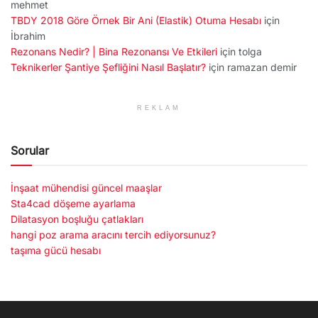
mehmet
TBDY 2018 Göre Örnek Bir Ani (Elastik) Otuma Hesabı
için
İbrahim
Rezonans Nedir? | Bina Rezonansı Ve Etkileri
için
tolga
Teknikerler Şantiye Şefliğini Nasıl Başlatır?
için
ramazan demir
REKLAM
Sorular
İnşaat mühendisi güncel maaşlar
Sta4cad döşeme ayarlama
Dilatasyon boşluğu çatlakları
hangi poz arama aracını tercih ediyorsunuz?
taşıma gücü hesabı