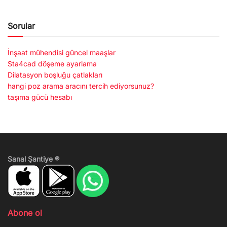
Sorular
İnşaat mühendisi güncel maaşlar
Sta4cad döşeme ayarlama
Dilatasyon boşluğu çatlakları
hangi poz arama aracını tercih ediyorsunuz?
taşıma gücü hesabı
Sanal Şantiye ®
Abone ol