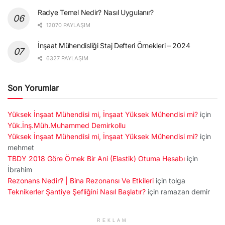
Radye Temel Nedir? Nasıl Uygulanır?
12070 PAYLAŞIM
İnşaat Mühendisliği Staj Defteri Örnekleri – 2024
6327 PAYLAŞIM
Son Yorumlar
Yüksek İnşaat Mühendisi mi, İnşaat Yüksek Mühendisi mi?
için
Yük.İnş.Müh.Muhammed Demirkollu
Yüksek İnşaat Mühendisi mi, İnşaat Yüksek Mühendisi mi?
için
mehmet
TBDY 2018 Göre Örnek Bir Ani (Elastik) Otuma Hesabı
için
İbrahim
Rezonans Nedir? | Bina Rezonansı Ve Etkileri
için
tolga
Teknikerler Şantiye Şefliğini Nasıl Başlatır?
için
ramazan demir
REKLAM