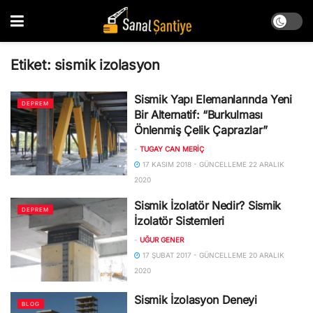
Etiket:
sismik izolasyon
Sismik Yapı Elemanlarında Yeni
DEPREM
Bir Alternatif: “Burkulması
Önlenmiş Çelik Çaprazlar”
-
TUGAY CAN MERİÇ
17 KASIM 2018 - GÜNCELLEME 22 ARALIK
2020
Sismik İzolatör Nedir? Sismik
DEPREM
İzolatör Sistemleri
-
UĞUR GENER
17 ŞUBAT 2017 - GÜNCELLEME 20 ARALIK
2020
Sismik İzolasyon Deneyi
BLOG