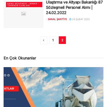
Ulaştırma ve Altyapı Bakanlığı 87
KAMU MÜHENDIS - MIMAR -
TEKNIKER İLANLARI
Sözleşmeli Personel Alımı |
24.02.2022
-
SANAL ŞANTIYE
24 ŞUBAT 2022
1
2
En Çok Okunanlar