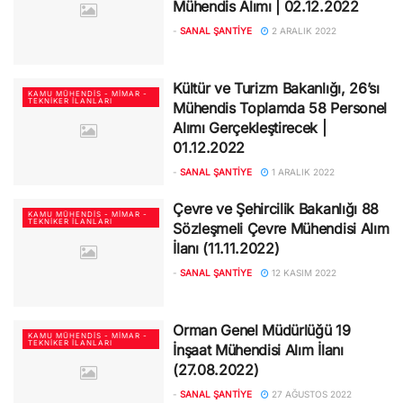
Mühendis Alımı | 02.12.2022
-
SANAL ŞANTIYE
2 ARALIK 2022
Kültür ve Turizm Bakanlığı, 26’sı
KAMU MÜHENDIS - MIMAR -
TEKNIKER İLANLARI
Mühendis Toplamda 58 Personel
Alımı Gerçekleştirecek |
01.12.2022
-
SANAL ŞANTIYE
1 ARALIK 2022
Çevre ve Şehircilik Bakanlığı 88
KAMU MÜHENDIS - MIMAR -
TEKNIKER İLANLARI
Sözleşmeli Çevre Mühendisi Alım
İlanı (11.11.2022)
-
SANAL ŞANTIYE
12 KASIM 2022
Orman Genel Müdürlüğü 19
KAMU MÜHENDIS - MIMAR -
TEKNIKER İLANLARI
İnşaat Mühendisi Alım İlanı
(27.08.2022)
-
SANAL ŞANTIYE
27 AĞUSTOS 2022