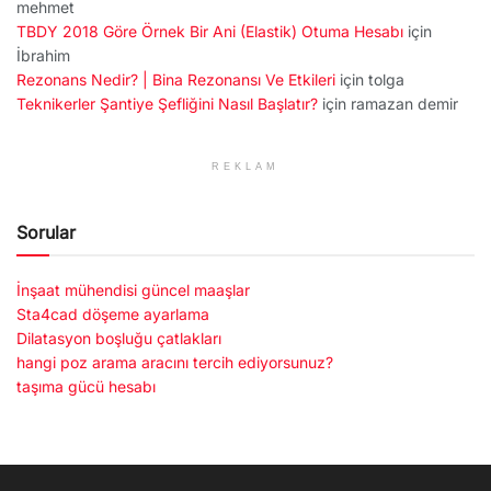
mehmet
TBDY 2018 Göre Örnek Bir Ani (Elastik) Otuma Hesabı
için
İbrahim
Rezonans Nedir? | Bina Rezonansı Ve Etkileri
için
tolga
Teknikerler Şantiye Şefliğini Nasıl Başlatır?
için
ramazan demir
REKLAM
Sorular
İnşaat mühendisi güncel maaşlar
Sta4cad döşeme ayarlama
Dilatasyon boşluğu çatlakları
hangi poz arama aracını tercih ediyorsunuz?
taşıma gücü hesabı