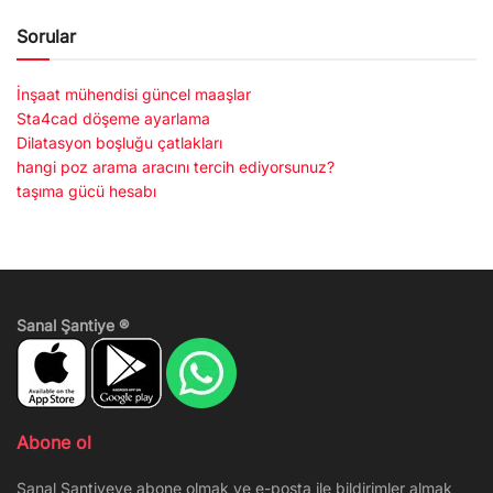
Sorular
İnşaat mühendisi güncel maaşlar
Sta4cad döşeme ayarlama
Dilatasyon boşluğu çatlakları
hangi poz arama aracını tercih ediyorsunuz?
taşıma gücü hesabı
Sanal Şantiye ®
Abone ol
Sanal Şantiyeye abone olmak ve e-posta ile bildirimler almak