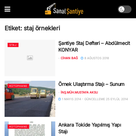
Etiket:
staj örnekleri
Şantiye Staj Defteri – Abdülmecit
STAJ
KONYAR
-
CIHAN BAĞ
8 AĞUSTOS 2018
Örnek Ulaştırma Stajı – Sunum
KÜTÜPHANE
-
İNŞ.MÜH.MUSTAFA AKSU
1 MAYIS 2014 - GÜNCELLEME 25 EYLÜL 2014
Ankara Tokide Yapılmış Yapı
KÜTÜPHANE
Stajı