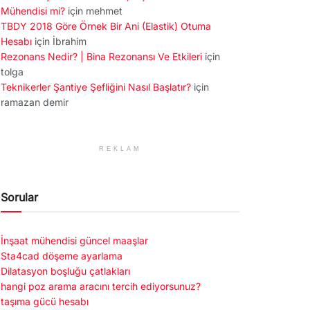
Mühendisi mi?
için
mehmet
TBDY 2018 Göre Örnek Bir Ani (Elastik) Otuma
Hesabı
için
İbrahim
Rezonans Nedir? | Bina Rezonansı Ve Etkileri
için
tolga
Teknikerler Şantiye Şefliğini Nasıl Başlatır?
için
ramazan demir
REKLAM
Sorular
İnşaat mühendisi güncel maaşlar
Sta4cad döşeme ayarlama
Dilatasyon boşluğu çatlakları
hangi poz arama aracını tercih ediyorsunuz?
taşıma gücü hesabı