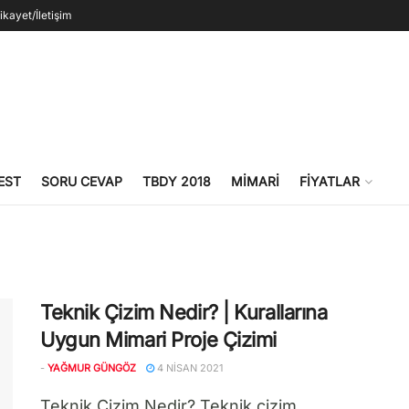
ikayet/İletişim
EST
SORU CEVAP
TBDY 2018
MIMARI
FIYATLAR
Teknik Çizim Nedir? | Kurallarına
Uygun Mimari Proje Çizimi
-
YAĞMUR GÜNGÖZ
4 NISAN 2021
Teknik Çizim Nedir? Teknik çizim,