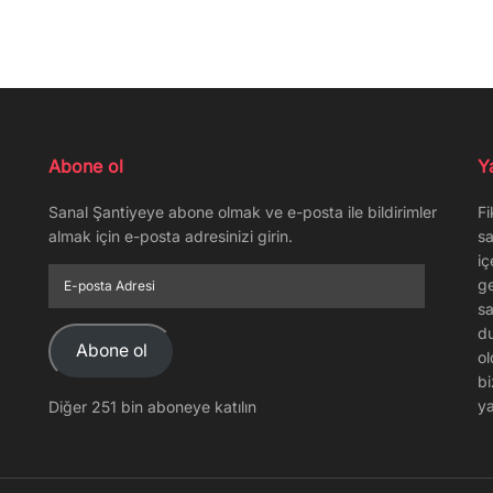
Abone ol
Y
Sanal Şantiyeye abone olmak ve e-posta ile bildirimler
Fi
almak için e-posta adresinizi girin.
sa
iç
E-
ge
posta
sa
Adresi
du
Abone ol
ol
bi
ya
Diğer 251 bin aboneye katılın