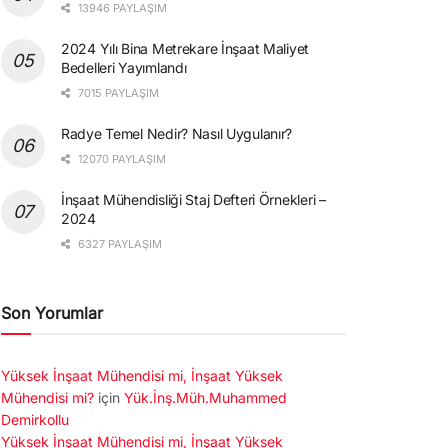
13946 PAYLAŞIM
2024 Yılı Bina Metrekare İnşaat Maliyet
Bedelleri Yayımlandı
7015 PAYLAŞIM
Radye Temel Nedir? Nasıl Uygulanır?
12070 PAYLAŞIM
İnşaat Mühendisliği Staj Defteri Örnekleri –
2024
6327 PAYLAŞIM
Son Yorumlar
Yüksek İnşaat Mühendisi mi, İnşaat Yüksek
Mühendisi mi?
için
Yük.İnş.Müh.Muhammed
Demirkollu
Yüksek İnşaat Mühendisi mi, İnşaat Yüksek