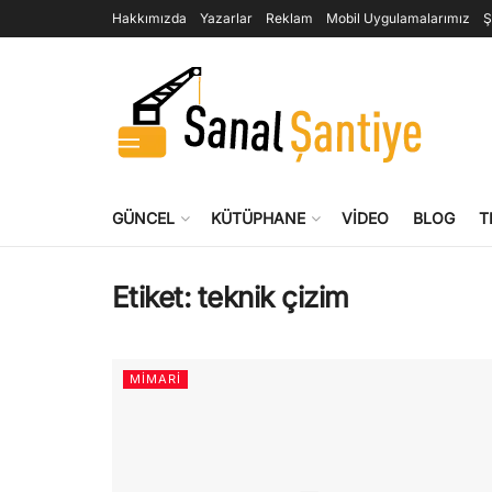
Hakkımızda
Yazarlar
Reklam
Mobil Uygulamalarımız
Ş
GÜNCEL
KÜTÜPHANE
VIDEO
BLOG
T
Etiket:
teknik çizim
MIMARI