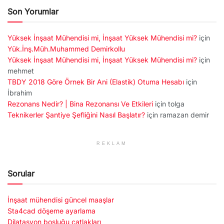
Son Yorumlar
Yüksek İnşaat Mühendisi mi, İnşaat Yüksek Mühendisi mi?
için
Yük.İnş.Müh.Muhammed Demirkollu
Yüksek İnşaat Mühendisi mi, İnşaat Yüksek Mühendisi mi?
için
mehmet
TBDY 2018 Göre Örnek Bir Ani (Elastik) Otuma Hesabı
için
İbrahim
Rezonans Nedir? | Bina Rezonansı Ve Etkileri
için
tolga
Teknikerler Şantiye Şefliğini Nasıl Başlatır?
için
ramazan demir
REKLAM
Sorular
İnşaat mühendisi güncel maaşlar
Sta4cad döşeme ayarlama
Dilatasyon boşluğu çatlakları