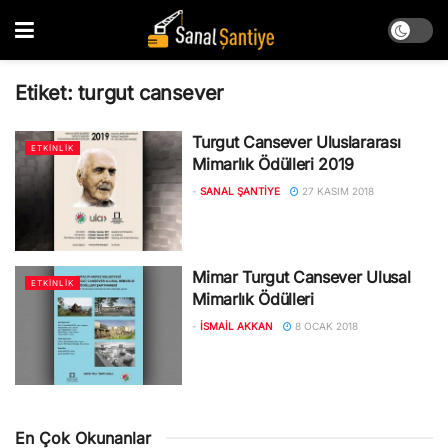
Etiket:
turgut cansever
Turgut Cansever Uluslararası
ETKINLIK
Mimarlık Ödülleri 2019
-
SANAL ŞANTIYE
27 KASIM 2018
Mimar Turgut Cansever Ulusal
ETKINLIK
Mimarlık Ödülleri
-
İSMAIL AKKAN
8 OCAK 2018
En Çok Okunanlar