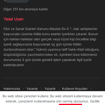
Diğer 251 bin aboneye katılın
Yasal Uyarı
Fikir ve Sanat Eserleri Kanunu Madde Ek-4 “…hak sahiplerinin
başvuruları üzerine ihlâle konu eserler içerikten çıkarılır. Bunun
için hakları haleldar olan gerçek veya tüzel kişi öncelikle bilgi
içerik sağlayıcısına başvurarak üç gün içinde ihlâlin
durdurulmasını ister.” hükmü uyarınca telif hakkı ihlali olduğunu
düşündüğünüz yazı/resim/video vb. içerikleri bize bildirmeniz
durumunda 3 gün içinde gerekli işlem yapılarak ilgili içerik
kaldırılacaktır.
Hakkımızda
Yazarlar
Yazarlık
Kullanım Koşulları
Gizlilik Politikası
Reklam
Şikayet/İletişim
Site Haritası
Bu web sitesi çerezleri kullanır. Bu web sitesini kullanmaya devam
ederek, çerezlerin kullanılmasına izin vermiş olursunuz. Gizlilik
© 2009 - ∞ Sanal Şantiye