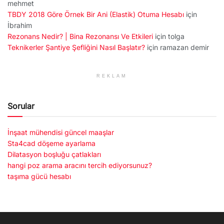
mehmet
TBDY 2018 Göre Örnek Bir Ani (Elastik) Otuma Hesabı
için
İbrahim
Rezonans Nedir? | Bina Rezonansı Ve Etkileri
için
tolga
Teknikerler Şantiye Şefliğini Nasıl Başlatır?
için
ramazan demir
REKLAM
Sorular
İnşaat mühendisi güncel maaşlar
Sta4cad döşeme ayarlama
Dilatasyon boşluğu çatlakları
hangi poz arama aracını tercih ediyorsunuz?
taşıma gücü hesabı