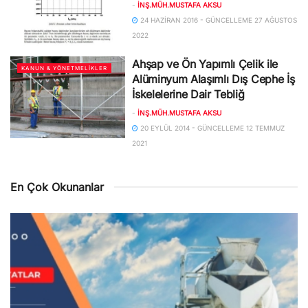
-
İNŞ.MÜH.MUSTAFA AKSU
24 HAZIRAN 2016 - GÜNCELLEME 27 AĞUSTOS
2022
Ahşap ve Ön Yapımlı Çelik ile
KANUN & YÖNETMELIKLER
Alüminyum Alaşımlı Dış Cephe İş
İskelelerine Dair Tebliğ
-
İNŞ.MÜH.MUSTAFA AKSU
20 EYLÜL 2014 - GÜNCELLEME 12 TEMMUZ
2021
En Çok Okunanlar