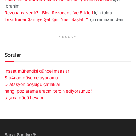
İbrahim
Rezonans Nedir? | Bina Rezonansı Ve Etkileri
için
tolga
Teknikerler Şantiye Şefliğini Nasıl Başlatır?
için
ramazan demir
REKLAM
Sorular
İnşaat mühendisi güncel maaşlar
Sta4cad döşeme ayarlama
Dilatasyon boşluğu çatlakları
hangi poz arama aracını tercih ediyorsunuz?
taşıma gücü hesabı
Sanal Şantiye ®