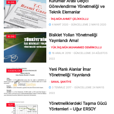
Kurumlar Arası Geçici
BLOG
Görevlendirme Yönetmeliği ve
Teknik Elemanlar
-
İNŞ.MÜH.AHMET ÇELIKKOLLU
4 MART 2020 - GÜNCELLEME 2 MAYIS 2020
Bisiklet Yolları Yönetmeliği
BLOG
Yayınlandı Ama!
-
YÜK.İNŞ.MÜH.MUHAMMED DEMIRKOLLU
16 ARALIK 2019 - GÜNCELLEME 24 AĞUSTOS
2022
Yeni Planlı Alanlar İmar
HABERLER
Yönetmeliği Yayınlandı
-
SANAL ŞANTIYE
3 TEMMUZ 2017 - GÜNCELLEME 24 MAYIS
2022
Yönetmeliklerdeki Taşıma Gücü
YAPI
Yöntemleri – Uğur ERSOY