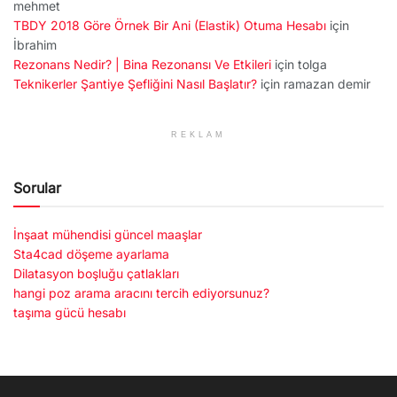
mehmet
TBDY 2018 Göre Örnek Bir Ani (Elastik) Otuma Hesabı
için
İbrahim
Rezonans Nedir? | Bina Rezonansı Ve Etkileri
için
tolga
Teknikerler Şantiye Şefliğini Nasıl Başlatır?
için
ramazan demir
REKLAM
Sorular
İnşaat mühendisi güncel maaşlar
Sta4cad döşeme ayarlama
Dilatasyon boşluğu çatlakları
hangi poz arama aracını tercih ediyorsunuz?
taşıma gücü hesabı