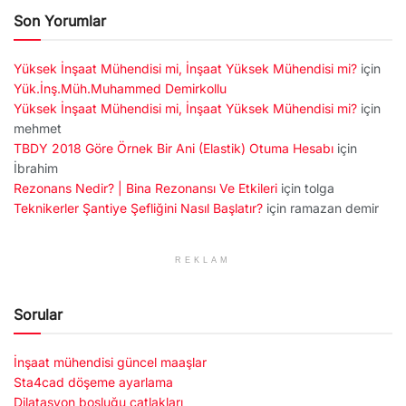
Son Yorumlar
Yüksek İnşaat Mühendisi mi, İnşaat Yüksek Mühendisi mi?
için
Yük.İnş.Müh.Muhammed Demirkollu
Yüksek İnşaat Mühendisi mi, İnşaat Yüksek Mühendisi mi?
için
mehmet
TBDY 2018 Göre Örnek Bir Ani (Elastik) Otuma Hesabı
için
İbrahim
Rezonans Nedir? | Bina Rezonansı Ve Etkileri
için
tolga
Teknikerler Şantiye Şefliğini Nasıl Başlatır?
için
ramazan demir
REKLAM
Sorular
İnşaat mühendisi güncel maaşlar
Sta4cad döşeme ayarlama
Dilatasyon boşluğu çatlakları