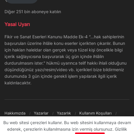
Diğer 251 bin aboneye katılın
Yasal Uyarı
Fikir ve Sanat Eserleri Kanunu Madde Ek-4 “…hak sahiplerinin
başvuruları üzerine ihlâle konu eserler içerikten çıkarılır. Bunun
için hakları haleldar olan gerçek veya tüzel kişi öncelikle bilgi
içerik sağlayıcısına başvurarak üç gün içinde ihlâlin
durdurulmasını ister.” hükmü uyarınca telif hakkı ihlali olduğunu
düşündüğünüz yazı/resim/video vb. içerikleri bize bildirmeniz
durumunda 3 gün içinde gerekli işlem yapılarak ilgili içerik
kaldırılacaktır.
Hakkımızda
Yazarlar
Yazarlık
Kullanım Koşulları
Gizlilik Politikası
Reklam
Şikayet/İletişim
Site Haritası
Bu web sitesi çerezleri kullanır. Bu web sitesini kullanmaya devam
ederek, çerezlerin kullanılmasına izin vermiş olursunuz. Gizlilik
© 2009 - ∞ Sanal Şantiye