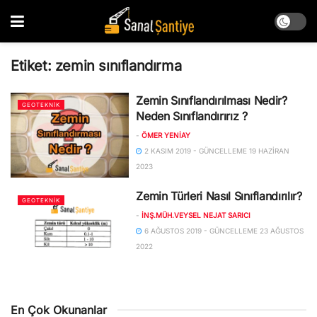
Etiket:
zemin sınıflandırma
Zemin Sınıflandırılması Nedir?
GEOTEKNIK
Neden Sınıflandırırız ?
-
ÖMER YENIAY
2 KASIM 2019 - GÜNCELLEME 19 HAZIRAN
2023
Zemin Türleri Nasıl Sınıflandırılır?
GEOTEKNIK
-
İNŞ.MÜH.VEYSEL NEJAT SARICI
6 AĞUSTOS 2019 - GÜNCELLEME 23 AĞUSTOS
2022
En Çok Okunanlar