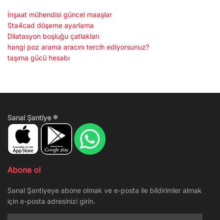
İnşaat mühendisi güncel maaşlar
Sta4cad döşeme ayarlama
Dilatasyon boşluğu çatlakları
hangi poz arama aracını tercih ediyorsunuz?
taşıma gücü hesabı
Sanal Şantiye ®
Abone ol
Sanal Şantiyeye abone olmak ve e-posta ile bildirimler almak
için e-posta adresinizi girin.
E-