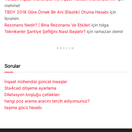
mehmet
TBDY 2018 Göre Örnek Bir Ani (Elastik) Otuma Hesabı
için
İbrahim
Rezonans Nedir? | Bina Rezonansı Ve Etkileri
için
tolga
Teknikerler Şantiye Şefliğini Nasıl Başlatır?
için
ramazan demir
REKLAM
Sorular
İnşaat mühendisi güncel maaşlar
Sta4cad döşeme ayarlama
Dilatasyon boşluğu çatlakları
hangi poz arama aracını tercih ediyorsunuz?
taşıma gücü hesabı