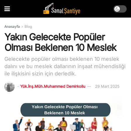
Anasayfa
Blog
Yakın Gelecekte Popüler
Olması Beklenen 10 Meslek
Gelecekte popüler olması beklenen 10 meslek
dalını ve bu meslek dallarının inşaat mühendisliği
ile ilişkisini sizin için derledik.
-
Yük.İnş.Müh.Muhammed Demirkollu
29 Mart 2025