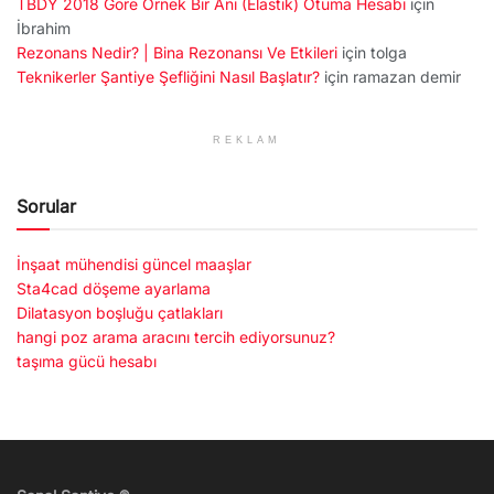
TBDY 2018 Göre Örnek Bir Ani (Elastik) Otuma Hesabı
için
İbrahim
Rezonans Nedir? | Bina Rezonansı Ve Etkileri
için
tolga
Teknikerler Şantiye Şefliğini Nasıl Başlatır?
için
ramazan demir
REKLAM
Sorular
İnşaat mühendisi güncel maaşlar
Sta4cad döşeme ayarlama
Dilatasyon boşluğu çatlakları
hangi poz arama aracını tercih ediyorsunuz?
taşıma gücü hesabı