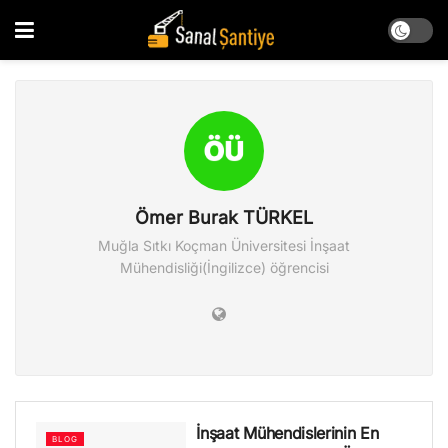
Ömer Burak TÜRKEL
Muğla Sıtkı Koçman Üniversitesi İnşaat
Mühendisliği(İngilizce) öğrencisi
İnşaat Mühendislerinin En
BLOG