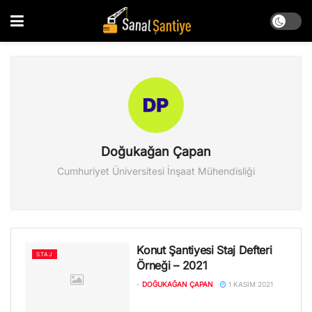
Doğukağan Çapan
Cumhuriyet Üniversitesi İnşaat Mühendisliği
Konut Şantiyesi Staj Defteri
STAJ
Örneği – 2021
-
DOĞUKAĞAN ÇAPAN
1 KASIM 2021