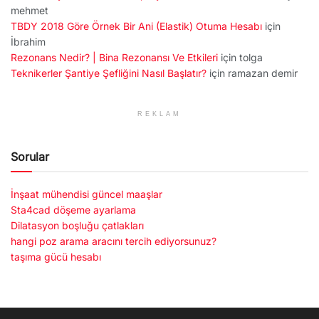
mehmet
TBDY 2018 Göre Örnek Bir Ani (Elastik) Otuma Hesabı
için
İbrahim
Rezonans Nedir? | Bina Rezonansı Ve Etkileri
için
tolga
Teknikerler Şantiye Şefliğini Nasıl Başlatır?
için
ramazan demir
REKLAM
Sorular
İnşaat mühendisi güncel maaşlar
Sta4cad döşeme ayarlama
Dilatasyon boşluğu çatlakları
hangi poz arama aracını tercih ediyorsunuz?
taşıma gücü hesabı