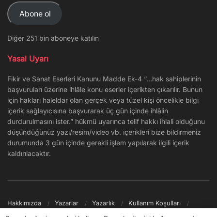
Adresi
Abone ol
Diğer 251 bin aboneye katılın
Yasal Uyarı
Fikir ve Sanat Eserleri Kanunu Madde Ek-4 “…hak sahiplerinin
başvuruları üzerine ihlâle konu eserler içerikten çıkarılır. Bunun
için hakları haleldar olan gerçek veya tüzel kişi öncelikle bilgi
içerik sağlayıcısına başvurarak üç gün içinde ihlâlin
durdurulmasını ister.” hükmü uyarınca telif hakkı ihlali olduğunu
düşündüğünüz yazı/resim/video vb. içerikleri bize bildirmeniz
durumunda 3 gün içinde gerekli işlem yapılarak ilgili içerik
kaldırılacaktır.
Hakkımızda
Yazarlar
Yazarlık
Kullanım Koşulları
Gizlilik Politikası
Reklam
Şikayet/İletişim
Site Haritası