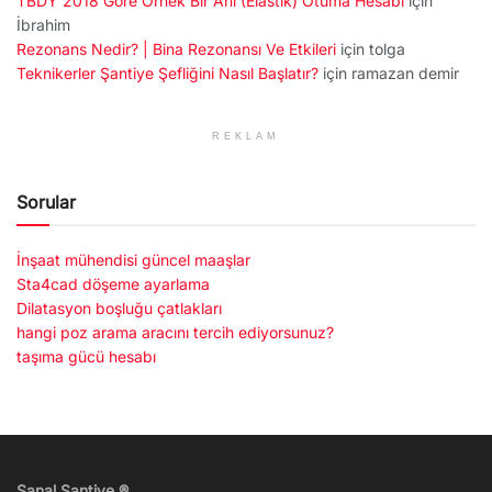
TBDY 2018 Göre Örnek Bir Ani (Elastik) Otuma Hesabı
için
İbrahim
Rezonans Nedir? | Bina Rezonansı Ve Etkileri
için
tolga
Teknikerler Şantiye Şefliğini Nasıl Başlatır?
için
ramazan demir
REKLAM
Sorular
İnşaat mühendisi güncel maaşlar
Sta4cad döşeme ayarlama
Dilatasyon boşluğu çatlakları
hangi poz arama aracını tercih ediyorsunuz?
taşıma gücü hesabı
Sanal Şantiye ®