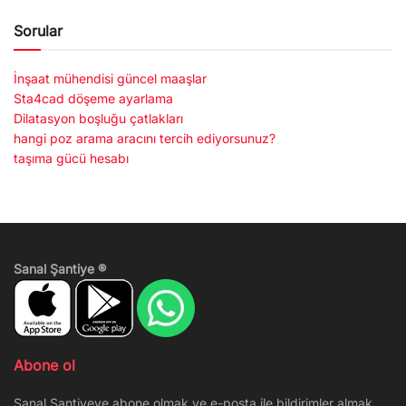
Sorular
İnşaat mühendisi güncel maaşlar
Sta4cad döşeme ayarlama
Dilatasyon boşluğu çatlakları
hangi poz arama aracını tercih ediyorsunuz?
taşıma gücü hesabı
Sanal Şantiye ®
Abone ol
Sanal Şantiyeye abone olmak ve e-posta ile bildirimler almak