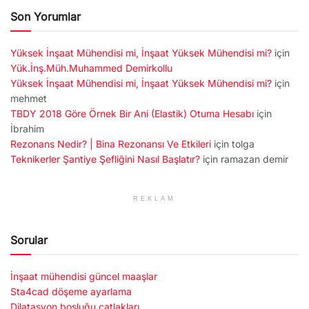
Son Yorumlar
Yüksek İnşaat Mühendisi mi, İnşaat Yüksek Mühendisi mi?
için
Yük.İnş.Müh.Muhammed Demirkollu
Yüksek İnşaat Mühendisi mi, İnşaat Yüksek Mühendisi mi?
için
mehmet
TBDY 2018 Göre Örnek Bir Ani (Elastik) Otuma Hesabı
için
İbrahim
Rezonans Nedir? | Bina Rezonansı Ve Etkileri
için
tolga
Teknikerler Şantiye Şefliğini Nasıl Başlatır?
için
ramazan demir
REKLAM
Sorular
İnşaat mühendisi güncel maaşlar
Sta4cad döşeme ayarlama
Dilatasyon boşluğu çatlakları