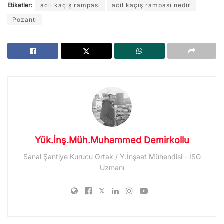
Etiketler:
acil kaçış rampası
acil kaçış rampası nedir
Pozantı
Yük.İnş.Müh.Muhammed Demirkollu
Sanal Şantiye Kurucu Ortak / Y.İnşaat Mühendisi - İSG
Uzmanı