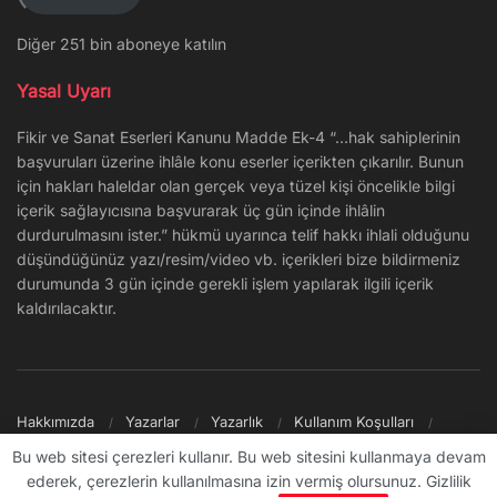
Diğer 251 bin aboneye katılın
Yasal Uyarı
Fikir ve Sanat Eserleri Kanunu Madde Ek-4 “…hak sahiplerinin
başvuruları üzerine ihlâle konu eserler içerikten çıkarılır. Bunun
için hakları haleldar olan gerçek veya tüzel kişi öncelikle bilgi
içerik sağlayıcısına başvurarak üç gün içinde ihlâlin
durdurulmasını ister.” hükmü uyarınca telif hakkı ihlali olduğunu
düşündüğünüz yazı/resim/video vb. içerikleri bize bildirmeniz
durumunda 3 gün içinde gerekli işlem yapılarak ilgili içerik
kaldırılacaktır.
Hakkımızda
Yazarlar
Yazarlık
Kullanım Koşulları
Gizlilik Politikası
Reklam
Şikayet/İletişim
Site Haritası
Bu web sitesi çerezleri kullanır. Bu web sitesini kullanmaya devam
ederek, çerezlerin kullanılmasına izin vermiş olursunuz. Gizlilik
© 2009 - ∞ Sanal Şantiye