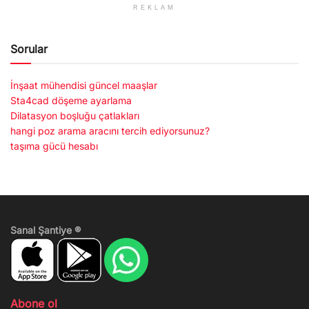
REKLAM
Sorular
İnşaat mühendisi güncel maaşlar
Sta4cad döşeme ayarlama
Dilatasyon boşluğu çatlakları
hangi poz arama aracını tercih ediyorsunuz?
taşıma gücü hesabı
Sanal Şantiye ®
Abone ol