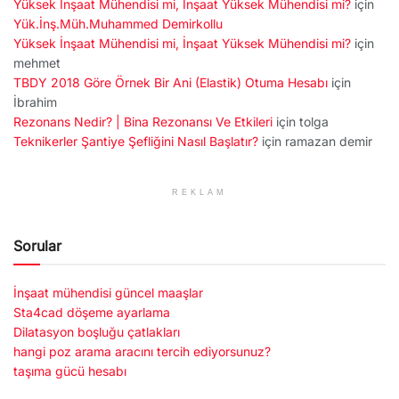
Yüksek İnşaat Mühendisi mi, İnşaat Yüksek Mühendisi mi?
için
Yük.İnş.Müh.Muhammed Demirkollu
Yüksek İnşaat Mühendisi mi, İnşaat Yüksek Mühendisi mi?
için
mehmet
TBDY 2018 Göre Örnek Bir Ani (Elastik) Otuma Hesabı
için
İbrahim
Rezonans Nedir? | Bina Rezonansı Ve Etkileri
için
tolga
Teknikerler Şantiye Şefliğini Nasıl Başlatır?
için
ramazan demir
REKLAM
Sorular
İnşaat mühendisi güncel maaşlar
Sta4cad döşeme ayarlama
Dilatasyon boşluğu çatlakları
hangi poz arama aracını tercih ediyorsunuz?
taşıma gücü hesabı