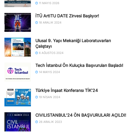
11 MAYIS 2026
İTÜ ArtITU DATE Zirvesi Başlıyor!
18 ARALIK 2024
Ulusal 9. Yapı Mekaniği Laboratuvarları
Çalıştayı
6 AĞUSTOS 2024
Tech İstanbul Ön Kuluçka Başvuruları Başladı!
14 MAYIS 2024
Türkiye İnşaat Konferansı TİK’24
19 NISAN 2024
CIVILISTANBUL’24 ÖN BAŞVURULARI AÇILDI!
26 ARALIK 2023