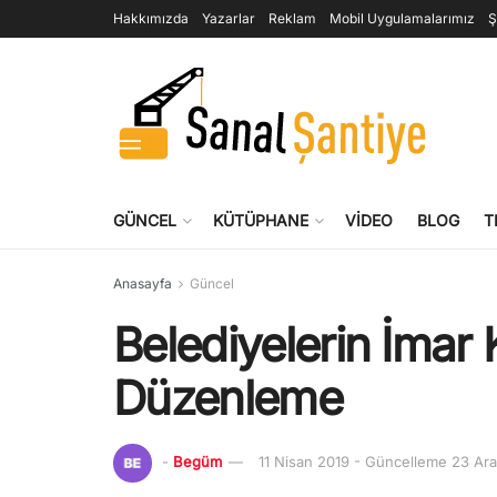
Hakkımızda
Yazarlar
Reklam
Mobil Uygulamalarımız
Ş
GÜNCEL
KÜTÜPHANE
VIDEO
BLOG
T
Anasayfa
Güncel
Belediyelerin İmar
Düzenleme
-
Begüm
11 Nisan 2019 - Güncelleme 23 Ara