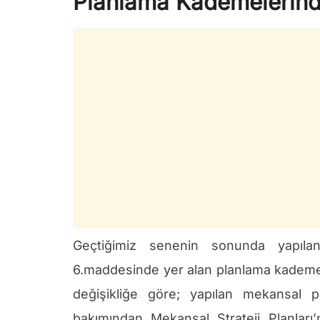
Planlama Kademelerinde
Geçtiğimiz senenin sonunda yapıla
6.maddesinde yer alan planlama kademele
değişikliğe göre; yapılan mekansal p
bakımından Mekansal Strateji Planlar