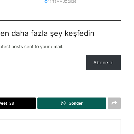
14 TEMMUZ 2026
den daha fazla şey keşfedin
atest posts sent to your email.
Abone ol
weet
28
Gönder