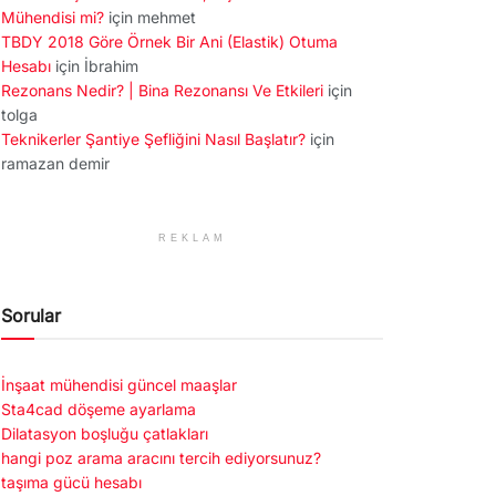
Mühendisi mi?
için
mehmet
TBDY 2018 Göre Örnek Bir Ani (Elastik) Otuma
Hesabı
için
İbrahim
Rezonans Nedir? | Bina Rezonansı Ve Etkileri
için
tolga
Teknikerler Şantiye Şefliğini Nasıl Başlatır?
için
ramazan demir
REKLAM
Sorular
İnşaat mühendisi güncel maaşlar
Sta4cad döşeme ayarlama
Dilatasyon boşluğu çatlakları
hangi poz arama aracını tercih ediyorsunuz?
taşıma gücü hesabı