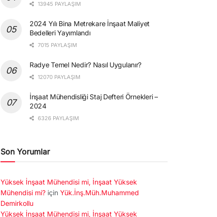
13945 PAYLAŞIM
2024 Yılı Bina Metrekare İnşaat Maliyet
Bedelleri Yayımlandı
7015 PAYLAŞIM
Radye Temel Nedir? Nasıl Uygulanır?
12070 PAYLAŞIM
İnşaat Mühendisliği Staj Defteri Örnekleri –
2024
6326 PAYLAŞIM
Son Yorumlar
Yüksek İnşaat Mühendisi mi, İnşaat Yüksek
Mühendisi mi?
için
Yük.İnş.Müh.Muhammed
Demirkollu
Yüksek İnşaat Mühendisi mi, İnşaat Yüksek