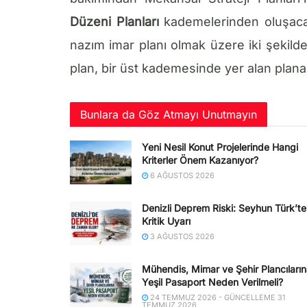
Düzeni Planları
kademelerinden oluşacak
nazım imar planı olmak üzere iki şekilde 
plan, bir üst kademesinde yer alan plana
Bunlara da Göz Atmayı Unutmayın
Yeni Nesil Konut Projelerinde Hangi
Kriterler Önem Kazanıyor?
6 AĞUSTOS 2026
Denizli Deprem Riski: Seyhun Türk’t
Kritik Uyarı
3 AĞUSTOS 2026
Mühendis, Mimar ve Şehir Plancıları
Yeşil Pasaport Neden Verilmeli?
24 TEMMUZ 2026 - GÜNCELLEME 31
TEMMUZ 2026