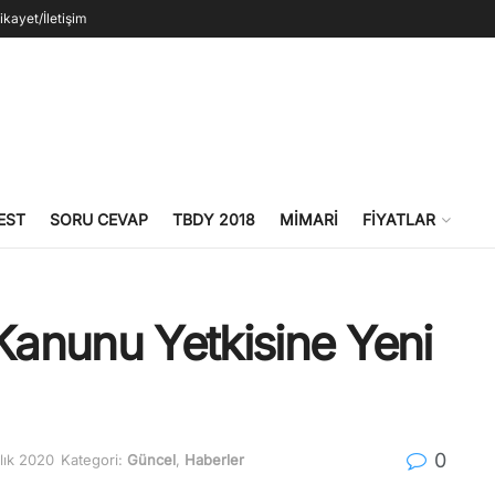
ikayet/İletişim
EST
SORU CEVAP
TBDY 2018
MIMARI
FIYATLAR
 Kanunu Yetkisine Yeni
0
lık 2020
Kategori:
Güncel
,
Haberler