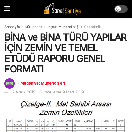
Anasayfa
Kütüphane
İnşaat Mühendisliği
Geoteknik
BİNA ve BİNA TÜRÜ YAPILAR
İÇİN ZEMİN VE TEMEL
ETÜDÜ RAPORU GENEL
FORMATI
-
Medeniyet Mühendisleri
7 Aralık 2015 - Güncelleme 9 Mart 2019