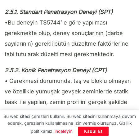
2.5.1. Standart Penetrasyon Deneyi (SPT)
•Bu deneyin TS5744’ e göre yapılması
gerekmekte olup, deney sonuçlarının (darbe
sayılarının) gerekli bütün düzeltme faktörlerine
tabi tutularak düzeltilmesi gerekmektedir.
2.5.2. Konik Penetrasyon Deneyi (CPT)
• Gerekmesi durumunda, taş ve bloklu olmayan
ve özellikle yumuşak gevşek zeminlerde statik
baskı ile yapılan, zemin profilini gerçek şekilde
belirleyebilen ve dayanım , sıkışabilirlik
Bu web sitesi çerezleri kullanır. Bu web sitesini kullanmaya devam
parametrelerinin tayini ve sıvılaşma kontrolü için
ederek, çerezlerin kullanılmasına izin vermiş olursunuz. Gizlilik
politikamızı
inceleyin
.
Kabul Et
yararlı olan bu penetrasyon deneyi tercih