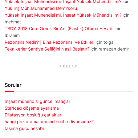
Yüksek İnşaat Mühendisi mi, İnşaat Yüksek Mühendisi mi?
için
Yük.İnş.Müh.Muhammed Demirkollu
Yüksek İnşaat Mühendisi mi, İnşaat Yüksek Mühendisi mi?
için
mehmet
TBDY 2018 Göre Örnek Bir Ani (Elastik) Otuma Hesabı
için
İbrahim
Rezonans Nedir? | Bina Rezonansı Ve Etkileri
için
tolga
Teknikerler Şantiye Şefliğini Nasıl Başlatır?
için
ramazan demir
REKLAM
Sorular
İnşaat mühendisi güncel maaşlar
Sta4cad döşeme ayarlama
Dilatasyon boşluğu çatlakları
hangi poz arama aracını tercih ediyorsunuz?
taşıma gücü hesabı