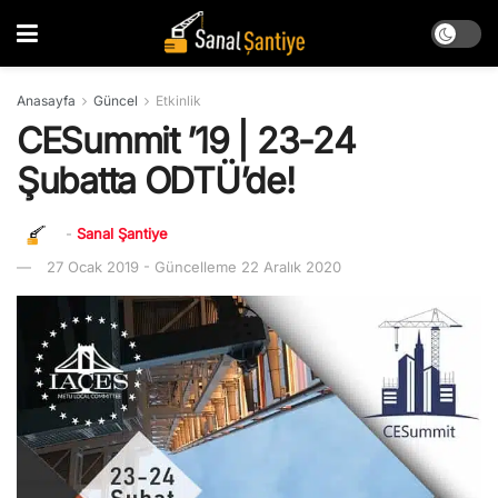
Anasayfa
Güncel
Etkinlik
CESummit ’19 | 23-24
Şubatta ODTÜ’de!
-
Sanal Şantiye
27 Ocak 2019 - Güncelleme 22 Aralık 2020