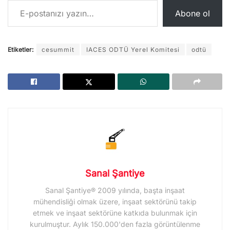
Abone ol
Etiketler:
cesummit
IACES ODTÜ Yerel Komitesi
odtü
Sanal Şantiye
Sanal Şantiye® 2009 yılında, başta inşaat
mühendisliği olmak üzere, inşaat sektörünü takip
etmek ve inşaat sektörüne katkıda bulunmak için
kurulmuştur. Aylık 150.000'den fazla görüntülenme