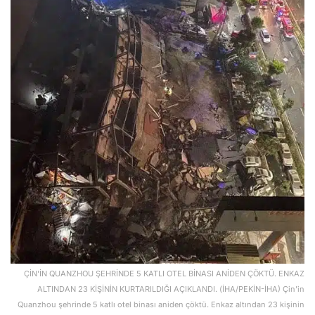
ÇİN'İN QUANZHOU ŞEHRİNDE 5 KATLI OTEL BİNASI ANİDEN ÇÖKTÜ. ENKAZ
ALTINDAN 23 KİŞİNİN KURTARILDIĞI AÇIKLANDI. (İHA/PEKİN-İHA) Çin'in
Quanzhou şehrinde 5 katlı otel binası aniden çöktü. Enkaz altından 23 kişinin