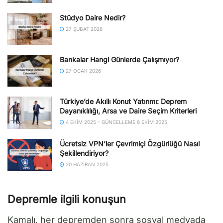
Stüdyo Daire Nedir?
27 ŞUBAT 2026
Bankalar Hangi Günlerde Çalışmıyor?
27 OCAK 2026
Türkiye’de Akıllı Konut Yatırımı: Deprem
Dayanıklılığı, Arsa ve Daire Seçim Kriterleri
4 EKIM 2025 - GÜNCELLEME 6 EKIM 2025
Ücretsiz VPN’ler Çevrimiçi Özgürlüğü Nasıl
Şekillendiriyor?
20 HAZIRAN 2025
Depremle ilgili konuşun
Kamalı, her depremden sonra sosyal medyada