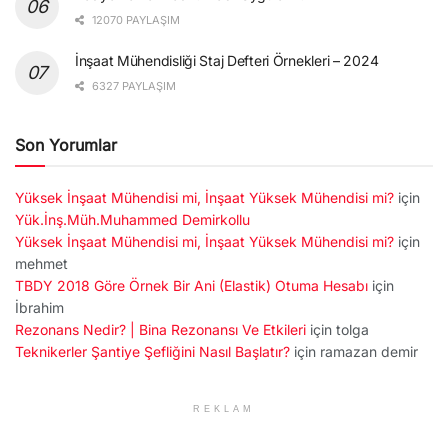
12070 PAYLAŞIM
İnşaat Mühendisliği Staj Defteri Örnekleri – 2024
6327 PAYLAŞIM
Son Yorumlar
Yüksek İnşaat Mühendisi mi, İnşaat Yüksek Mühendisi mi?
için
Yük.İnş.Müh.Muhammed Demirkollu
Yüksek İnşaat Mühendisi mi, İnşaat Yüksek Mühendisi mi?
için
mehmet
TBDY 2018 Göre Örnek Bir Ani (Elastik) Otuma Hesabı
için
İbrahim
Rezonans Nedir? | Bina Rezonansı Ve Etkileri
için
tolga
Teknikerler Şantiye Şefliğini Nasıl Başlatır?
için
ramazan demir
REKLAM