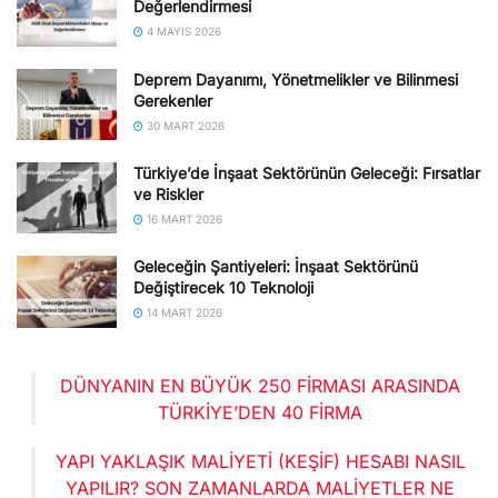
Değerlendirmesi
4 MAYIS 2026
Deprem Dayanımı, Yönetmelikler ve Bilinmesi
Gerekenler
30 MART 2026
Türkiye’de İnşaat Sektörünün Geleceği: Fırsatlar
ve Riskler
16 MART 2026
Geleceğin Şantiyeleri: İnşaat Sektörünü
Değiştirecek 10 Teknoloji
14 MART 2026
DÜNYANIN EN BÜYÜK 250 FIRMASI ARASINDA
TÜRKIYE’DEN 40 FIRMA
YAPI YAKLAŞIK MALIYETI (KEŞIF) HESABI NASIL
YAPILIR? SON ZAMANLARDA MALIYETLER NE