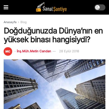
Anasayfa
Blog
Doğduğunuzda Dünya’nın en
yüksek binası hangisiydi?
-
İnş.Müh.Metin Candan
28 Eylül 2018