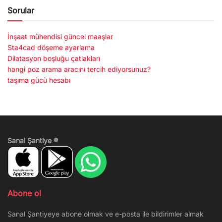
Sorular
İnşaat mühendisi güncel maaşlar
Sta4cad döşeme ayarlama
Dilatasyon boşluğu çatlakları
hangi poz arama aracını tercih ediyorsunuz?
taşıma gücü hesabı
Sanal Şantiye ®
Abone ol
Sanal Şantiyeye abone olmak ve e-posta ile bildirimler almak