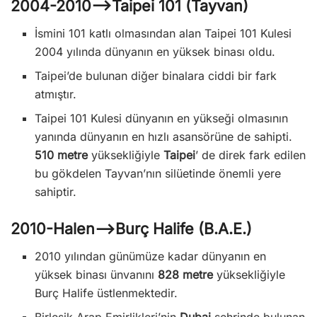
2004-2010—>Taipei 101 (Tayvan)
İsmini 101 katlı olmasından alan Taipei 101 Kulesi
2004 yılında dünyanın en yüksek binası oldu.
Taipei’de bulunan diğer binalara ciddi bir fark
atmıştır.
Taipei 101 Kulesi dünyanın en yükseği olmasının
yanında dünyanın en hızlı asansörüne de sahipti.
510 metre
yüksekliğiyle
Taipei
’ de direk fark edilen
bu gökdelen Tayvan’nın silüetinde önemli yere
sahiptir.
2010-Halen—>Burç Halife (B.A.E.)
2010 yılından günümüze kadar dünyanın en
yüksek binası ünvanını
828 metre
yüksekliğiyle
Burç Halife üstlenmektedir.
Birleşik Arap Emirlikleri’nin
Dubai
şehrinde bulunan