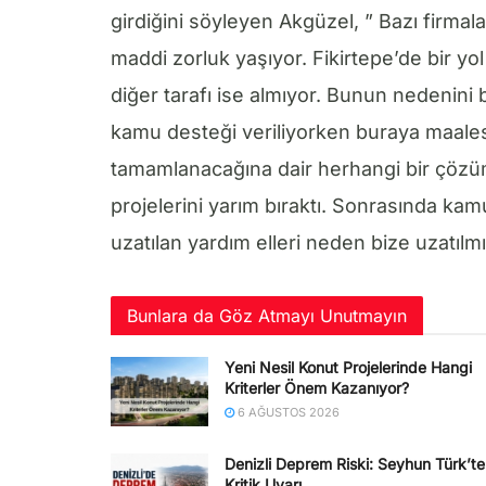
girdiğini söyleyen Akgüzel, ” Bazı firmal
maddi zorluk yaşıyor. Fikirtepe’de bir yol
diğer tarafı ise almıyor. Bunun nedenini 
kamu desteği veriliyorken buraya maalese
tamamlanacağına dair herhangi bir çözüm
projelerini yarım bıraktı. Sonrasında kam
uzatılan yardım elleri neden bize uzatılm
Bunlara da Göz Atmayı Unutmayın
Yeni Nesil Konut Projelerinde Hangi
Kriterler Önem Kazanıyor?
6 AĞUSTOS 2026
Denizli Deprem Riski: Seyhun Türk’t
Kritik Uyarı