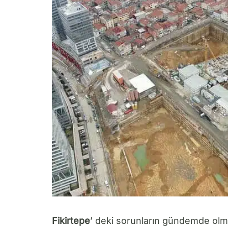
Fikirtepe
’ deki sorunların gündemde olma