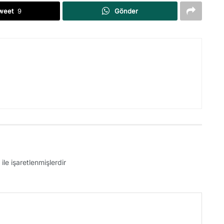
weet
9
Gönder
ile işaretlenmişlerdir