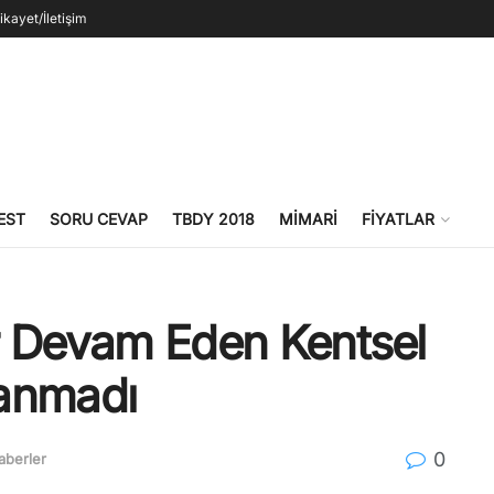
ikayet/İletişim
EST
SORU CEVAP
TBDY 2018
MIMARI
FIYATLAR
dır Devam Eden Kentsel
anmadı
0
aberler