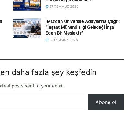
27 TEMMUZ 2026
na
İMO’dan Üniversite Adaylarına Çağrı:
“İnşaat Mühendisliği Geleceği İnşa
Eden Bir Meslektir”
14 TEMMUZ 2026
den daha fazla şey keşfedin
atest posts sent to your email.
Abone ol