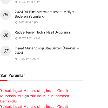
13946 PAYLAŞIM
2024 Yılı Bina Metrekare İnşaat Maliyet
Bedelleri Yayımlandı
7015 PAYLAŞIM
Radye Temel Nedir? Nasıl Uygulanır?
12070 PAYLAŞIM
İnşaat Mühendisliği Staj Defteri Örnekleri –
2024
6327 PAYLAŞIM
Son Yorumlar
Yüksek İnşaat Mühendisi mi, İnşaat Yüksek
Mühendisi mi?
için
Yük.İnş.Müh.Muhammed
Demirkollu
Yüksek İnşaat Mühendisi mi, İnşaat Yüksek