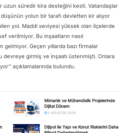
ar uzun süredir kira desteğini kesti. Vatandaşlar
 düşünün yolun bir tarafı devletten kir alıyor
bilen yol. Maddi seviyesi yüksek olan ilçelerde
f verilmiyor. Bu inşaatların nasıl
 gelmiyor. Geçen yıllarda bazı firmalar
u devreye girmiş ve inşaatı üstenmişti. Onlara
ıyor’’ açıklamalarında bulundu.
Mimarlık ve Mühendislik Projelerinde
Dijital Dönem
5 AĞUSTOS 2026
en
Dijipol ile Yapı ve Konut Risklerini Daha
Bilinçli Değerlendirmek