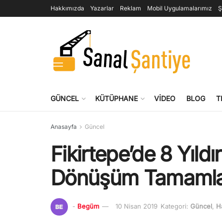
Hakkımızda
Yazarlar
Reklam
Mobil Uygulamalarımız
Ş
GÜNCEL
KÜTÜPHANE
VIDEO
BLOG
T
Anasayfa
Güncel
Fikirtepe’de 8 Yıl
Dönüşüm Tamaml
-
Begüm
10 Nisan 2019
Kategori:
Güncel
,
H