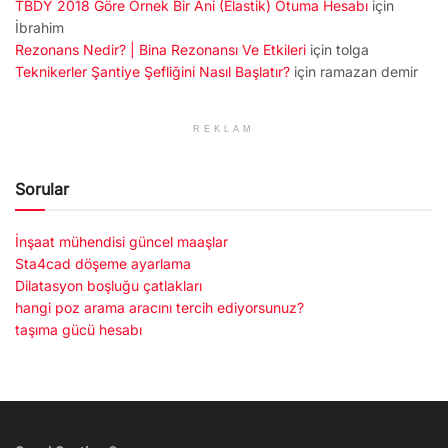
TBDY 2018 Göre Örnek Bir Ani (Elastik) Otuma Hesabı
için
İbrahim
Rezonans Nedir? | Bina Rezonansı Ve Etkileri
için
tolga
Teknikerler Şantiye Şefliğini Nasıl Başlatır?
için
ramazan demir
REKLAM
Sorular
İnşaat mühendisi güncel maaşlar
Sta4cad döşeme ayarlama
Dilatasyon boşluğu çatlakları
hangi poz arama aracını tercih ediyorsunuz?
taşıma gücü hesabı