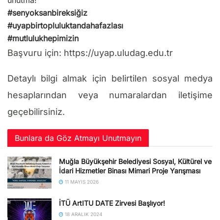
unutma!
#senyoksanbireksiğiz
#uyapbirtopluluktandahafazlası
#mutlulukhepimizin
Başvuru için: https://uyap.uludag.edu.tr
Detaylı bilgi almak için belirtilen sosyal medya
hesaplarından veya numaralardan iletişime
geçebilirsiniz.
Bunlara da Göz Atmayı Unutmayın
Muğla Büyükşehir Belediyesi Sosyal, Kültürel ve
İdari Hizmetler Binası Mimari Proje Yarışması
11 MAYIS 2026
İTÜ ArtITU DATE Zirvesi Başlıyor!
18 ARALIK 2024