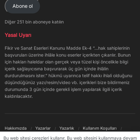
Abone ol
Diğer 251 bin aboneye katılın
Yasal Uyarı
Fikir ve Sanat Eserleri Kanunu Madde Ek-4 “…hak sahiplerinin
başvuruları üzerine ihlâle konu eserler içerikten çıkarılır. Bunun
için hakları haleldar olan gerçek veya tüzel kişi öncelikle bilgi
içerik sağlayıcısına başvurarak üç gün içinde ihlâlin
durdurulmasını ister.” hükmü uyarınca telif hakkı ihlali olduğunu
düşündüğünüz yazı/resim/video vb. içerikleri bize bildirmeniz
durumunda 3 gün içinde gerekli işlem yapılarak ilgili içerik
kaldırılacaktır.
Hakkımızda
Yazarlar
Yazarlık
Kullanım Koşulları
Gizlilik Politikası
Reklam
Şikayet/İletişim
Site Haritası
Bu web sitesi çerezleri kullanır. Bu web sitesini kullanmaya devam