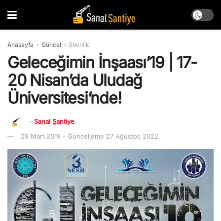
Anasayfa
Güncel
Etkinlik
Geleceğimin İnşaası’19 | 17-
20 Nisan’da Uludağ
Üniversitesi’nde!
-
Sanal Şantiye
29 Mart 2019 - Güncelleme 27 Ağustos 2022