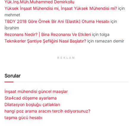
Yük.İnş.Müh.Muhammed Demirkollu
Yüksek İnşaat Mühendisi mi, İnşaat Yüksek Mühendisi mi?
için
mehmet
TBDY 2018 Göre Örnek Bir Ani (Elastik) Otuma Hesabı
için
İbrahim
Rezonans Nedir? | Bina Rezonansı Ve Etkileri
için
tolga
Teknikerler Şantiye Şefliğini Nasıl Başlatır?
için
ramazan demir
REKLAM
Sorular
İnşaat mühendisi güncel maaşlar
Sta4cad döşeme ayarlama
Dilatasyon boşluğu çatlakları
hangi poz arama aracını tercih ediyorsunuz?
taşıma gücü hesabı