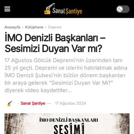
Anasayfa
Kütüphane
Deprem
İMO Denizli Başkanları –
Sesimizi Duyan Var mı?
17 Ağustos Gölcük Depremi'nin üzerinden tam
25 yıl geçti. Depremi ve izlerini hatırlatmak adına
İMO Denizli Şubesi'nin bütün dönem başkanları
bir araya gelerek "Sesimizi Duyan Var Mı?"
diyerek video kaydettiler...
-
Sanal Şantiye
17 Ağustos 2024