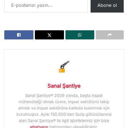
Abone ol
Sanal Şantiye
Sanal Şantiye® 2009 yılında, başta inşaat
mühendisliği olmak üzere, inşaat sektörünü takip
etmek ve inşaat sektörüne katkıda bulunmak için
kurulmuştur. Aylık 150.000'den fazla görüntülenme
alan Sanal Şantiye® ile ilgili işbirlikleriniz için bize
whatsapp
hattımızdan ulaşabilirsiniz.