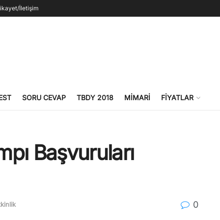
ikayet/İletişim
EST
SORU CEVAP
TBDY 2018
MIMARI
FIYATLAR
mpı Başvuruları
0
kinlik