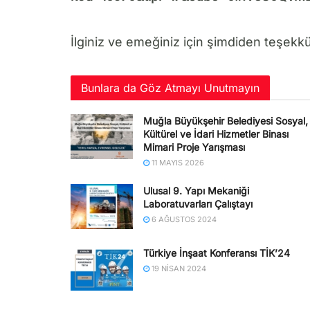
İlginiz ve emeğiniz için şimdiden teşekkü
Bunlara da Göz Atmayı Unutmayın
Muğla Büyükşehir Belediyesi Sosyal,
Kültürel ve İdari Hizmetler Binası
Mimari Proje Yarışması
11 MAYIS 2026
Ulusal 9. Yapı Mekaniği
Laboratuvarları Çalıştayı
6 AĞUSTOS 2024
Türkiye İnşaat Konferansı TİK’24
19 NISAN 2024