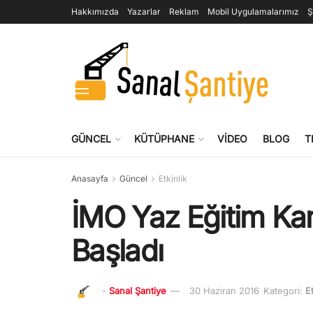
Hakkımızda
Yazarlar
Reklam
Mobil Uygulamalarımız
Ş
GÜNCEL
KÜTÜPHANE
VIDEO
BLOG
T
Anasayfa
Güncel
Etkinlik
İMO Yaz Eğitim Ka
Başladı
-
Sanal Şantiye
30 Haziran 2016
Kategori:
Et