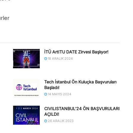
rler
İTÜ ArtITU DATE Zirvesi Başlıyor!
18 ARALIK 2024
Tech İstanbul Ön Kuluçka Başvuruları
Başladı!
14 MAYIS 2024
CIVILISTANBUL’24 ÖN BAŞVURULARI
AÇILDI!
26 ARALIK 2023