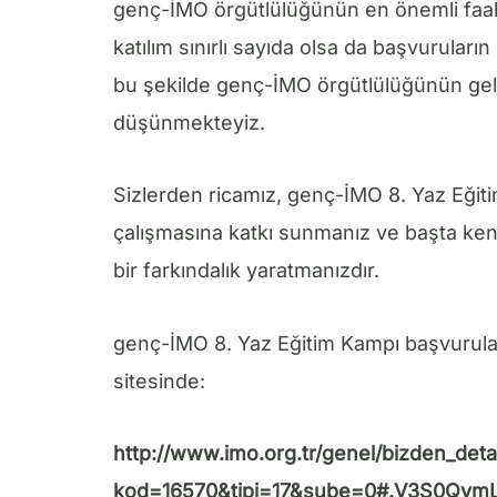
genç-İMO örgütlülüğünün en önemli faali
katılım sınırlı sayıda olsa da başvurular
bu şekilde genç-İMO örgütlülüğünün gel
düşünmekteyiz.
Sizlerden ricamız, genç-İMO 8. Yaz Eğit
çalışmasına katkı sunmanız ve başta ke
bir farkındalık yaratmanızdır.
genç-İMO 8. Yaz Eğitim Kampı başvurula
sitesinde:
http://www.imo.org.tr/genel/bizden_det
kod=16570&tipi=17&sube=0#.V3S0Qvm