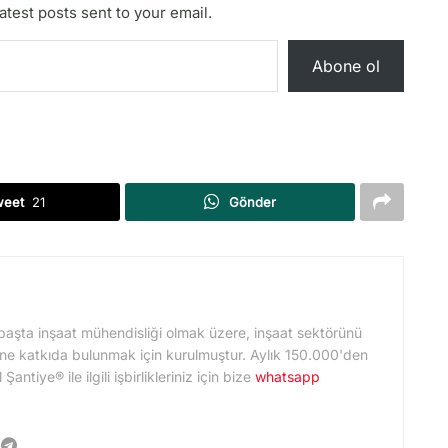
atest posts sent to your email.
Abone ol
weet
21
Gönder
başta inşaat mühendisliği olmak üzere, inşaat sektörünü
ne katkıda bulunmak için kurulmuştur. Aylık 150.000'den
ntiye® ile ilgili işbirlikleriniz için bize
whatsapp