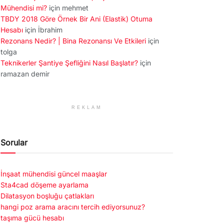
Mühendisi mi?
için
mehmet
TBDY 2018 Göre Örnek Bir Ani (Elastik) Otuma
Hesabı
için
İbrahim
Rezonans Nedir? | Bina Rezonansı Ve Etkileri
için
tolga
Teknikerler Şantiye Şefliğini Nasıl Başlatır?
için
ramazan demir
REKLAM
Sorular
İnşaat mühendisi güncel maaşlar
Sta4cad döşeme ayarlama
Dilatasyon boşluğu çatlakları
hangi poz arama aracını tercih ediyorsunuz?
taşıma gücü hesabı