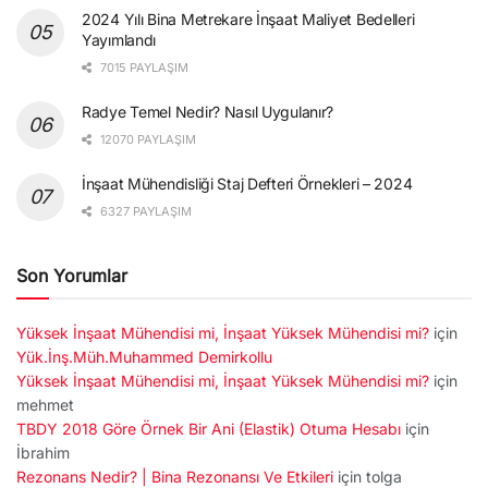
2024 Yılı Bina Metrekare İnşaat Maliyet Bedelleri
Yayımlandı
7015 PAYLAŞIM
Radye Temel Nedir? Nasıl Uygulanır?
12070 PAYLAŞIM
İnşaat Mühendisliği Staj Defteri Örnekleri – 2024
6327 PAYLAŞIM
Son Yorumlar
Yüksek İnşaat Mühendisi mi, İnşaat Yüksek Mühendisi mi?
için
Yük.İnş.Müh.Muhammed Demirkollu
Yüksek İnşaat Mühendisi mi, İnşaat Yüksek Mühendisi mi?
için
mehmet
TBDY 2018 Göre Örnek Bir Ani (Elastik) Otuma Hesabı
için
İbrahim
Rezonans Nedir? | Bina Rezonansı Ve Etkileri
için
tolga