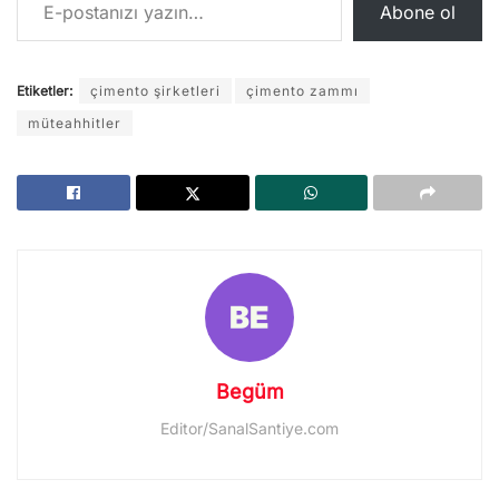
Abone ol
Etiketler:
çimento şirketleri
çimento zammı
müteahhitler
Begüm
Editor/SanalSantiye.com