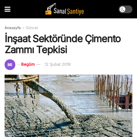
Anasayfa
Güncel
İnşaat Sektöründe Çimento
Zammı Tepkisi
-
Begüm
12 Şubat 2019