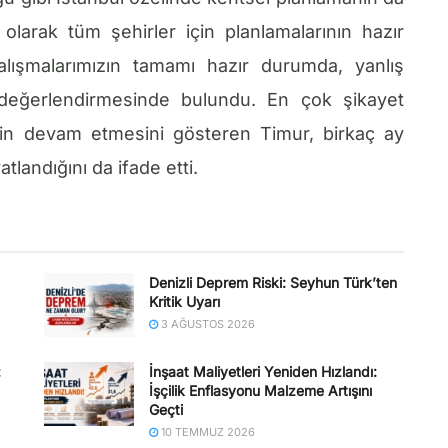
olarak tüm şehirler için planlamalarının hazır
lışmalarımızın tamamı hazır durumda, yanlış
ı değerlendirmesinde bulundu. En çok şikayet
erin devam etmesini gösteren Timur, birkaç ay
tlandığını da ifade etti.
Denizli Deprem Riski: Seyhun Türk’ten
Kritik Uyarı
3 AĞUSTOS 2026
:
İnşaat Maliyetleri Yeniden Hızlandı:
İşçilik Enflasyonu Malzeme Artışını
Geçti
10 TEMMUZ 2026