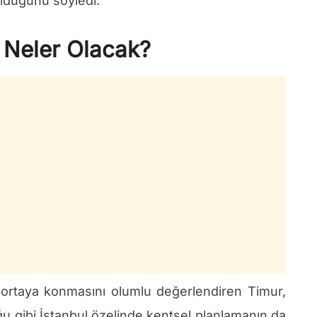
olduğunu söyledi.
r Neler Olacak?
ler ortaya konmasını olumlu değerlendiren Timur,
 gibi İstanbul özelinde kentsel planlamanın da