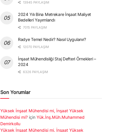
13945 PAYLAŞIM
2024 Yılı Bina Metrekare İnşaat Maliyet
Bedelleri Yayımlandı
7015 PAYLAŞIM
Radye Temel Nedir? Nasıl Uygulanır?
12070 PAYLAŞIM
İnşaat Mühendisliği Staj Defteri Örnekleri –
2024
6326 PAYLAŞIM
Son Yorumlar
Yüksek İnşaat Mühendisi mi, İnşaat Yüksek
Mühendisi mi?
için
Yük.İnş.Müh.Muhammed
Demirkollu
Yüksek İnşaat Mühendisi mi, İnşaat Yüksek