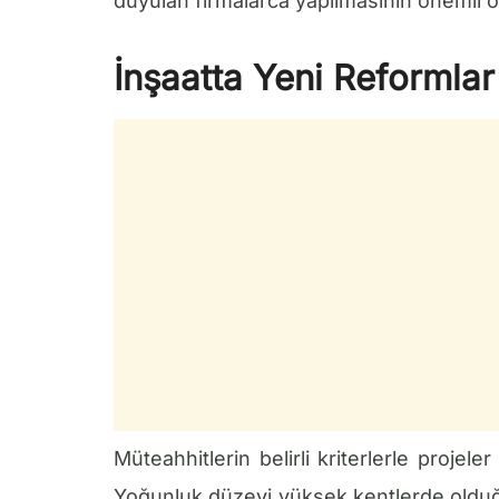
duyulan firmalarca yapılmasının önemli 
İnşaatta Yeni Reformla
Müteahhitlerin belirli kriterlerle proje
Yoğunluk düzeyi yüksek kentlerde olduğu