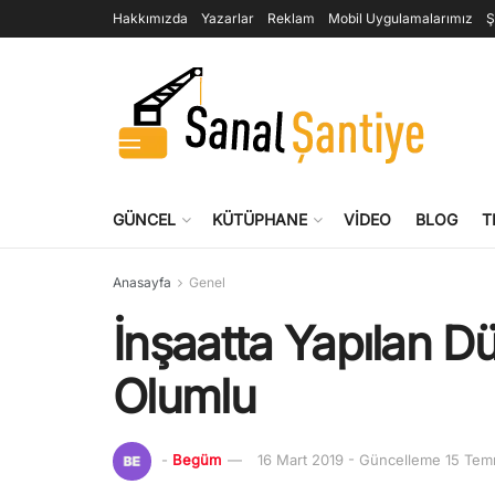
Hakkımızda
Yazarlar
Reklam
Mobil Uygulamalarımız
Ş
GÜNCEL
KÜTÜPHANE
VIDEO
BLOG
T
Anasayfa
Genel
İnşaatta Yapılan Dü
Olumlu
-
Begüm
16 Mart 2019 - Güncelleme 15 Te