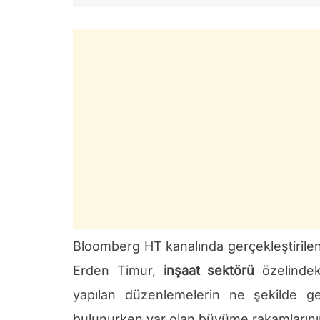
Bloomberg HT kanalında gerçekleştirile
Erden Timur,
inşaat sektörü
özelindek
yapılan düzenlemelerin ne şekilde ger
bulunurken var olan büyüme rakamlarının