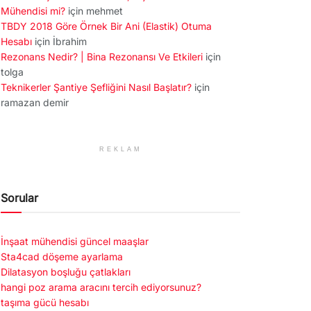
Mühendisi mi?
için
mehmet
TBDY 2018 Göre Örnek Bir Ani (Elastik) Otuma
Hesabı
için
İbrahim
Rezonans Nedir? | Bina Rezonansı Ve Etkileri
için
tolga
Teknikerler Şantiye Şefliğini Nasıl Başlatır?
için
ramazan demir
REKLAM
Sorular
İnşaat mühendisi güncel maaşlar
Sta4cad döşeme ayarlama
Dilatasyon boşluğu çatlakları
hangi poz arama aracını tercih ediyorsunuz?
taşıma gücü hesabı