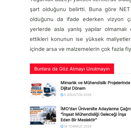
şart olduğunu belirtti. Buna göre NET 
olduğunu da ifade ederken vizyon ça
yerlerde asla yanlış yapılar olmamal
ettikleri konunun ise yüksek maliyetl
içinde arsa ve malzemelerin çok fazla fiya
Bunlara da Göz Atmayı Unutmayın
Mimarlık ve Mühendislik Projelerinde
Dijital Dönem
5 AĞUSTOS 2026
İMO’dan Üniversite Adaylarına Çağrı
“İnşaat Mühendisliği Geleceği İnşa
Eden Bir Meslektir”
14 TEMMUZ 2026