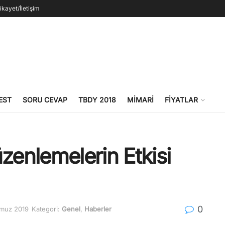
ikayet/İletişim
EST
SORU CEVAP
TBDY 2018
MIMARI
FIYATLAR
zenlemelerin Etkisi
0
mmuz 2019
Kategori:
Genel
,
Haberler