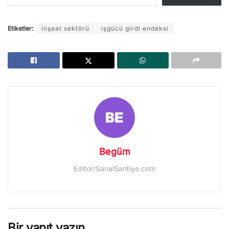
Etiketler:
inşaat sektörü
işgücü girdi endeksi
Begüm
Editor/SanalSantiye.com
Bir yanıt yazın