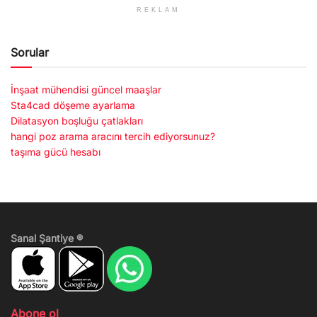
REKLAM
Sorular
İnşaat mühendisi güncel maaşlar
Sta4cad döşeme ayarlama
Dilatasyon boşluğu çatlakları
hangi poz arama aracını tercih ediyorsunuz?
taşıma gücü hesabı
Sanal Şantiye ®
Abone ol