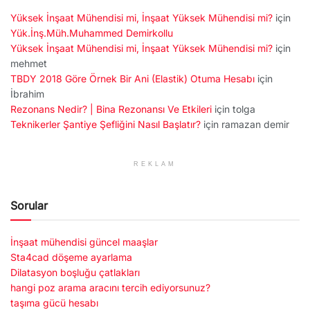
Yüksek İnşaat Mühendisi mi, İnşaat Yüksek Mühendisi mi?
için
Yük.İnş.Müh.Muhammed Demirkollu
Yüksek İnşaat Mühendisi mi, İnşaat Yüksek Mühendisi mi?
için
mehmet
TBDY 2018 Göre Örnek Bir Ani (Elastik) Otuma Hesabı
için
İbrahim
Rezonans Nedir? | Bina Rezonansı Ve Etkileri
için
tolga
Teknikerler Şantiye Şefliğini Nasıl Başlatır?
için
ramazan demir
REKLAM
Sorular
İnşaat mühendisi güncel maaşlar
Sta4cad döşeme ayarlama
Dilatasyon boşluğu çatlakları
hangi poz arama aracını tercih ediyorsunuz?
taşıma gücü hesabı