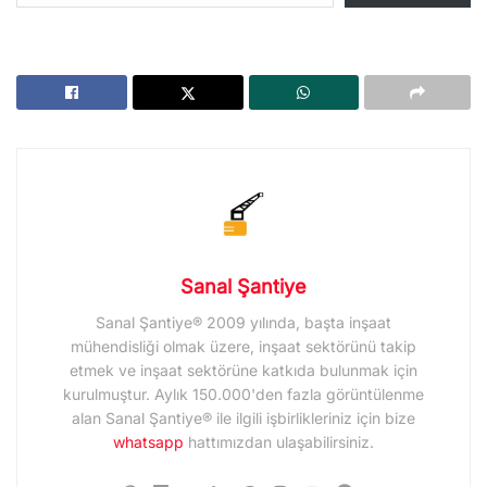
Sanal Şantiye
Sanal Şantiye® 2009 yılında, başta inşaat
mühendisliği olmak üzere, inşaat sektörünü takip
etmek ve inşaat sektörüne katkıda bulunmak için
kurulmuştur. Aylık 150.000'den fazla görüntülenme
alan Sanal Şantiye® ile ilgili işbirlikleriniz için bize
whatsapp
hattımızdan ulaşabilirsiniz.