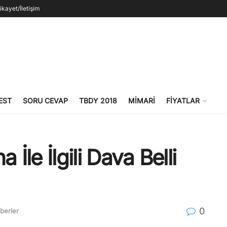
ikayet/İletişim
EST
SORU CEVAP
TBDY 2018
MIMARI
FIYATLAR
 İle İlgili Dava Belli
0
berler