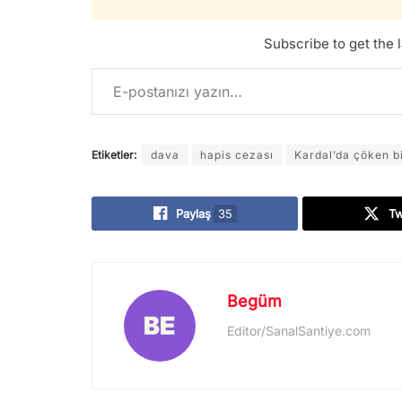
Subscribe to get the l
E-postanızı yazın…
Etiketler:
dava
hapis cezası
Kardal’da çöken b
Paylaş
35
T
Begüm
Editor/SanalSantiye.com