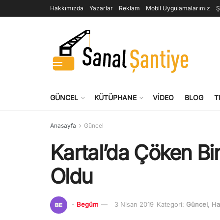
Hakkımızda
Yazarlar
Reklam
Mobil Uygulamalarımız
Ş
GÜNCEL
KÜTÜPHANE
VIDEO
BLOG
T
Anasayfa
Güncel
Kartal’da Çöken Bina
Oldu
-
Begüm
3 Nisan 2019
Kategori:
Güncel
,
Ha