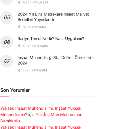
13945 PAYLAŞIM
2024 Yılı Bina Metrekare İnşaat Maliyet
Bedelleri Yayımlandı
7015 PAYLAŞIM
Radye Temel Nedir? Nasıl Uygulanır?
12070 PAYLAŞIM
İnşaat Mühendisliği Staj Defteri Örnekleri –
2024
6326 PAYLAŞIM
Son Yorumlar
Yüksek İnşaat Mühendisi mi, İnşaat Yüksek
Mühendisi mi?
için
Yük.İnş.Müh.Muhammed
Demirkollu
Yüksek İnşaat Mühendisi mi, İnşaat Yüksek