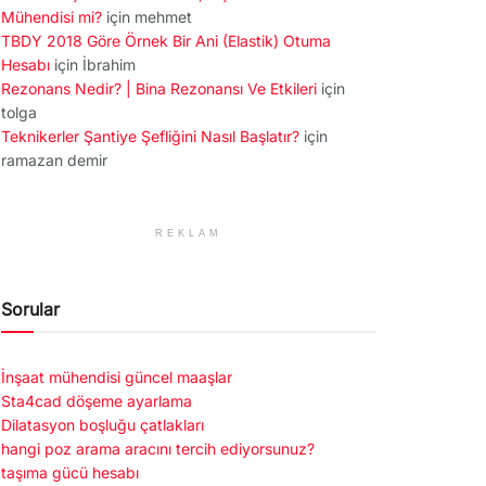
Mühendisi mi?
için
mehmet
TBDY 2018 Göre Örnek Bir Ani (Elastik) Otuma
Hesabı
için
İbrahim
Rezonans Nedir? | Bina Rezonansı Ve Etkileri
için
tolga
Teknikerler Şantiye Şefliğini Nasıl Başlatır?
için
ramazan demir
REKLAM
Sorular
İnşaat mühendisi güncel maaşlar
Sta4cad döşeme ayarlama
Dilatasyon boşluğu çatlakları
hangi poz arama aracını tercih ediyorsunuz?
taşıma gücü hesabı