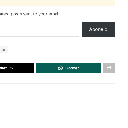
atest posts sent to your email.
Abone ol
ina
weet
22
Gönder