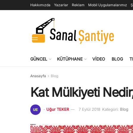
Hakkımızda
Yazarlar
Reklam
Mobil Uygulamalarımız
Ş
GÜNCEL
KÜTÜPHANE
VIDEO
BLOG
T
Anasayfa
Blog
Kat Mülkiyeti Nedir,
-
Uğur TEKER
7 Eylül 2018
Kategori:
Blog