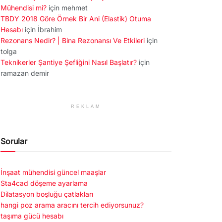
Mühendisi mi?
için
mehmet
TBDY 2018 Göre Örnek Bir Ani (Elastik) Otuma
Hesabı
için
İbrahim
Rezonans Nedir? | Bina Rezonansı Ve Etkileri
için
tolga
Teknikerler Şantiye Şefliğini Nasıl Başlatır?
için
ramazan demir
REKLAM
Sorular
İnşaat mühendisi güncel maaşlar
Sta4cad döşeme ayarlama
Dilatasyon boşluğu çatlakları
hangi poz arama aracını tercih ediyorsunuz?
taşıma gücü hesabı