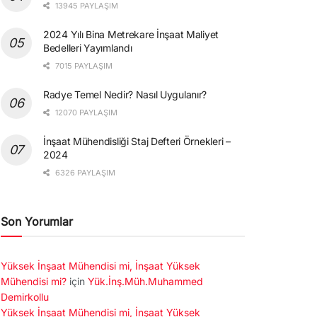
13945 PAYLAŞIM
2024 Yılı Bina Metrekare İnşaat Maliyet
Bedelleri Yayımlandı
7015 PAYLAŞIM
Radye Temel Nedir? Nasıl Uygulanır?
12070 PAYLAŞIM
İnşaat Mühendisliği Staj Defteri Örnekleri –
2024
6326 PAYLAŞIM
Son Yorumlar
Yüksek İnşaat Mühendisi mi, İnşaat Yüksek
Mühendisi mi?
için
Yük.İnş.Müh.Muhammed
Demirkollu
Yüksek İnşaat Mühendisi mi, İnşaat Yüksek