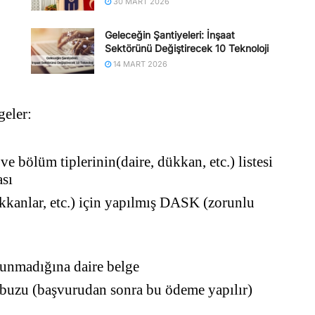
30 MART 2026
Geleceğin Şantiyeleri: İnşaat
Sektörünü Değiştirecek 10 Teknoloji
14 MART 2026
geler:
e bölüm tiplerinin(daire, dükkan, etc.) listesi
ası
kkanlar, etc.) için yapılmış DASK (zorunlu
lunmadığına daire belge
uzu (başvurudan sonra bu ödeme yapılır)