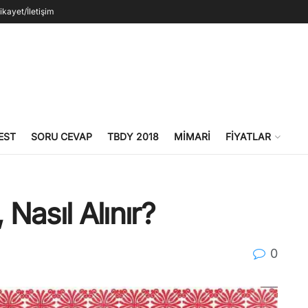
ikayet/İletişim
EST
SORU CEVAP
TBDY 2018
MIMARI
FIYATLAR
 Nasıl Alınır?
0