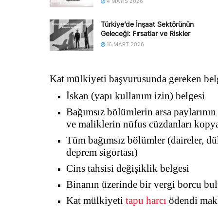
4 MAYIS 2026
Türkiye’de İnşaat Sektörünün
Geleceği: Fırsatlar ve Riskler
16 MART 2026
Kat mülkiyeti başvurusunda gereken bel
İskan (yapı kullanım izin) belgesi
Bağımsız bölümlerin arsa paylarının v
ve maliklerin nüfus cüzdanları kopy
Tüm bağımsız bölümler (daireler, dü
deprem sigortası)
Cins tahsisi değişiklik belgesi
Binanın üzerinde bir vergi borcu bu
Kat mülkiyeti
tapu harcı
ödendi makb