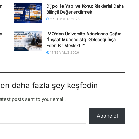
en
Dijipol ile Yapı ve Konut Risklerini Daha
Bilinçli Değerlendirmek
27 TEMMUZ 2026
na
İMO’dan Üniversite Adaylarına Çağrı:
“İnşaat Mühendisliği Geleceği İnşa
Eden Bir Meslektir”
14 TEMMUZ 2026
den daha fazla şey keşfedin
atest posts sent to your email.
Abone ol