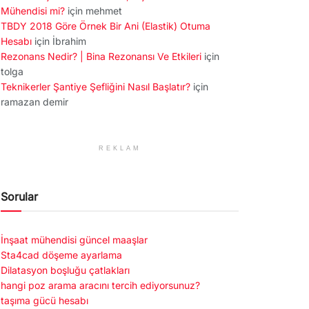
Mühendisi mi?
için
mehmet
TBDY 2018 Göre Örnek Bir Ani (Elastik) Otuma
Hesabı
için
İbrahim
Rezonans Nedir? | Bina Rezonansı Ve Etkileri
için
tolga
Teknikerler Şantiye Şefliğini Nasıl Başlatır?
için
ramazan demir
REKLAM
Sorular
İnşaat mühendisi güncel maaşlar
Sta4cad döşeme ayarlama
Dilatasyon boşluğu çatlakları
hangi poz arama aracını tercih ediyorsunuz?
taşıma gücü hesabı