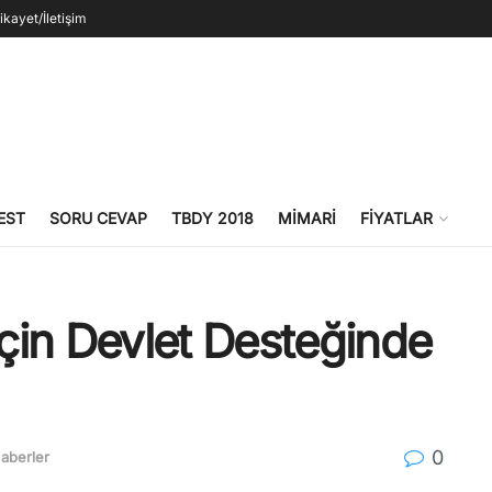
ikayet/İletişim
EST
SORU CEVAP
TBDY 2018
MIMARI
FIYATLAR
çin Devlet Desteğinde
0
aberler