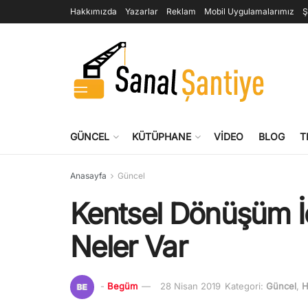
Hakkımızda
Yazarlar
Reklam
Mobil Uygulamalarımız
Ş
GÜNCEL
KÜTÜPHANE
VIDEO
BLOG
T
Anasayfa
Güncel
Kentsel Dönüşüm İ
Neler Var
-
Begüm
28 Nisan 2019
Kategori:
Güncel
,
H