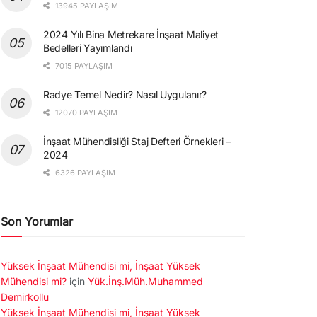
13945 PAYLAŞIM
2024 Yılı Bina Metrekare İnşaat Maliyet
Bedelleri Yayımlandı
7015 PAYLAŞIM
Radye Temel Nedir? Nasıl Uygulanır?
12070 PAYLAŞIM
İnşaat Mühendisliği Staj Defteri Örnekleri –
2024
6326 PAYLAŞIM
Son Yorumlar
Yüksek İnşaat Mühendisi mi, İnşaat Yüksek
Mühendisi mi?
için
Yük.İnş.Müh.Muhammed
Demirkollu
Yüksek İnşaat Mühendisi mi, İnşaat Yüksek