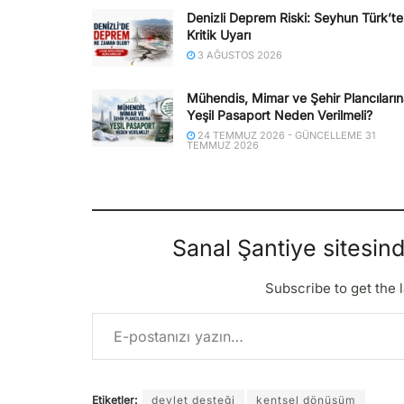
Denizli Deprem Riski: Seyhun Türk’t
Kritik Uyarı
3 AĞUSTOS 2026
Mühendis, Mimar ve Şehir Plancıları
Yeşil Pasaport Neden Verilmeli?
24 TEMMUZ 2026 - GÜNCELLEME 31
TEMMUZ 2026
Sanal Şantiye sitesin
Subscribe to get the l
E-postanızı yazın…
Etiketler:
devlet desteği
kentsel dönüşüm