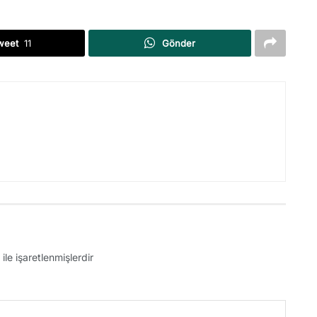
weet
11
Gönder
ile işaretlenmişlerdir