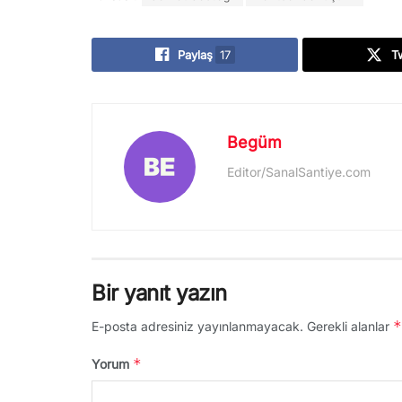
Paylaş
17
T
Begüm
Editor/SanalSantiye.com
Bir yanıt yazın
*
E-posta adresiniz yayınlanmayacak.
Gerekli alanlar
*
Yorum