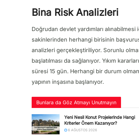
Bina Risk Analizleri
Doğrudan devlet yardımları alınabilmesi içi
sakinlerinden herhangi birisinin başvurusu
analizleri gerçekleştiriliyor. Sorunlu olm
başlatılması da sağlanıyor. Yıkım kararlar
süresi 15 gün. Herhangi bir durum olmama
yapının inşasına başlanıyor.
Bunlara da Göz Atmayı Unutmayın
Yeni Nesil Konut Projelerinde Hangi
Kriterler Önem Kazanıyor?
6 AĞUSTOS 2026