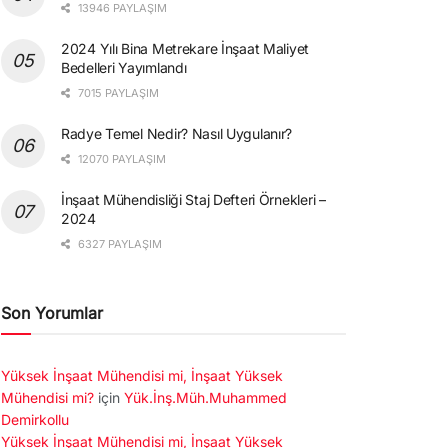
13946 PAYLAŞIM
2024 Yılı Bina Metrekare İnşaat Maliyet
Bedelleri Yayımlandı
7015 PAYLAŞIM
Radye Temel Nedir? Nasıl Uygulanır?
12070 PAYLAŞIM
İnşaat Mühendisliği Staj Defteri Örnekleri –
2024
6327 PAYLAŞIM
Son Yorumlar
Yüksek İnşaat Mühendisi mi, İnşaat Yüksek
Mühendisi mi?
için
Yük.İnş.Müh.Muhammed
Demirkollu
Yüksek İnşaat Mühendisi mi, İnşaat Yüksek