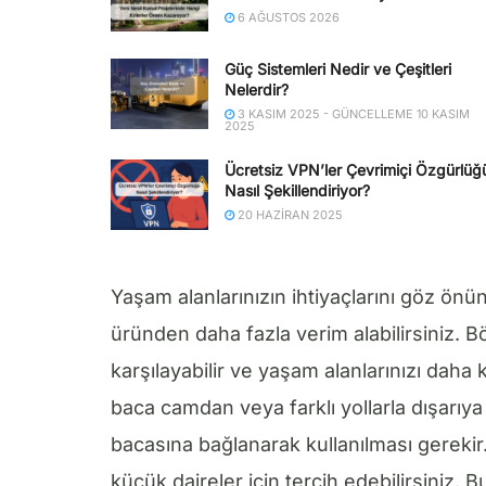
6 AĞUSTOS 2026
Güç Sistemleri Nedir ve Çeşitleri
Nelerdir?
3 KASIM 2025 - GÜNCELLEME 10 KASIM
2025
Ücretsiz VPN’ler Çevrimiçi Özgürlüğ
Nasıl Şekillendiriyor?
20 HAZIRAN 2025
Yaşam alanlarınızın ihtiyaçlarını göz ö
üründen daha fazla verim alabilirsiniz. Böy
karşılayabilir ve yaşam alanlarınızı daha 
baca camdan veya farklı yollarla dışarıya
bacasına bağlanarak kullanılması gereki
küçük daireler için tercih edebilirsiniz. B