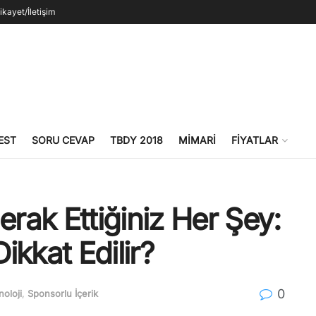
ikayet/İletişim
EST
SORU CEVAP
TBDY 2018
MIMARI
FIYATLAR
ak Ettiğiniz Her Şey:
Dikkat Edilir?
0
noloji
,
Sponsorlu İçerik