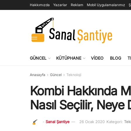
Hakkımızda
Yazarlar
Reklam
Mobil Uygulamalarımız
Ş
GÜNCEL
KÜTÜPHANE
VIDEO
BLOG
T
Anasayfa
Güncel
Teknoloji
Kombi Hakkında Mer
Nasıl Seçilir, Neye 
-
Sanal Şantiye
26 Ocak 2020
Kategori:
Tek