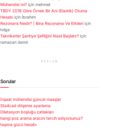
Mühendisi mi?
için
mehmet
TBDY 2018 Göre Örnek Bir Ani (Elastik) Otuma
Hesabı
için
İbrahim
Rezonans Nedir? | Bina Rezonansı Ve Etkileri
için
tolga
Teknikerler Şantiye Şefliğini Nasıl Başlatır?
için
ramazan demir
REKLAM
Sorular
İnşaat mühendisi güncel maaşlar
Sta4cad döşeme ayarlama
Dilatasyon boşluğu çatlakları
hangi poz arama aracını tercih ediyorsunuz?
taşıma gücü hesabı