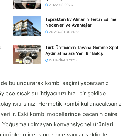
21 MAYIS 2026
Topraktan Ev Almanın Tercih Edilme
Nedenleri ve Avantajları
26 AĞUSTOS 2025
ü
Türk Üreticiden Tavana Gömme Spot
Aydınlatmalara Yeni Bir Bakış
15 HAZIRAN 2025
nünde bulundurarak kombi seçimi yaparsanız
lece sıcak su ihtiyacınızı hızlı bir şekilde
kolay ısıtırsınız. Hermetik kombi kullanacaksanız
 verilir. Eski kombi modellerinde bacanın daire
r. Yoğuşmalı olmayan konvansiyonel ürünleri
u ürünlerin içerisinde ince yapılar şeklinde