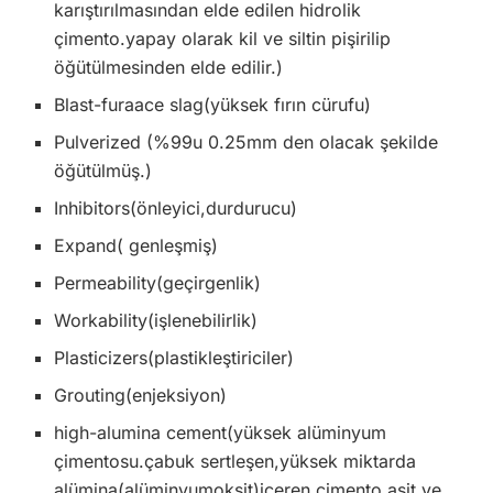
karıştırılmasından elde edilen hidrolik
çimento.yapay olarak kil ve siltin pişirilip
öğütülmesinden elde edilir.)
Blast-furaace slag(yüksek fırın cürufu)
Pulverized (%99u 0.25mm den olacak şekilde
öğütülmüş.)
Inhibitors(önleyici,durdurucu)
Expand( genleşmiş)
Permeability(geçirgenlik)
Workability(işlenebilirlik)
Plasticizers(plastikleştiriciler)
Grouting(enjeksiyon)
high-alumina cement(yüksek alüminyum
çimentosu.çabuk sertleşen,yüksek miktarda
alümina(alüminyumoksit)içeren çimento.asit ve