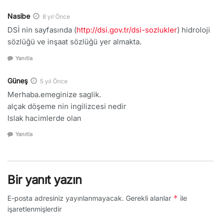
Nasibe
8 yıl Önce
DSİ nin sayfasında (
http://dsi.gov.tr/dsi-sozlukler
) hidroloji
sözlüğü ve inşaat sözlüğü yer almakta.
Yanıtla
Güneş
5 yıl Önce
Merhaba.emeginize saglik.
alçak döşeme nin ingilizcesi nedir
Islak hacimlerde olan
Yanıtla
Bir yanıt yazın
*
E-posta adresiniz yayınlanmayacak.
Gerekli alanlar
ile
işaretlenmişlerdir