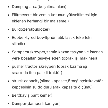
Dumping area(boşaltma alanı)
Fill(mevcut bir zemin kotunun yükseltilmesi için
eklenen herhangi bir malzeme.)
Bulldozers(buldozer)
Rubber-tyred bowl(pnömatik lastik tekerlekli
silindir)
Scrapers(skreyper,zemin kazan taşıyan ve istenen
yere boşaltan,tesviye eden toprak işi makinesi)
pusher tractor(skreyperi toprak kazma işi
sırasında iten paletli traktör)
struck capacity(silme kapasite,örneğin;ekskavatör
kepçesinin su doldurularak kapasite ölçümü)
Belt(kayış,bant,kemer)
Dumper(damperli kamyon)