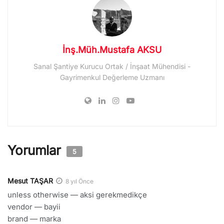
İnş.Müh.Mustafa AKSU
Sanal Şantiye Kurucu Ortak / İnşaat Mühendisi -
Gayrimenkul Değerleme Uzmanı
Yorumlar
5
Mesut TAŞAR
8 yıl Önce
unless otherwise — aksi gerekmedikçe
vendor — bayii
brand — marka