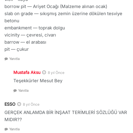
borrow pit — Ariyet Ocağı (Malzeme alınan ocak)
slab on grade — sıkışmış zemin üzerine dökülen tesviye
betonu
embankment — toprak dolgu
vicinity — çevresi, civarı
barrow — el arabası
pit — çukur
Yanıtla
Mustafa Aksu
8 yıl Önce
Teşekkürler Mesut Bey
Yanıtla
ESSO
8 yıl Önce
GERÇEK ANLAMDA BİR İNŞAAT TERİMLERİ SÖZLÜĞÜ VAR
MIDIR??
Yanıtla