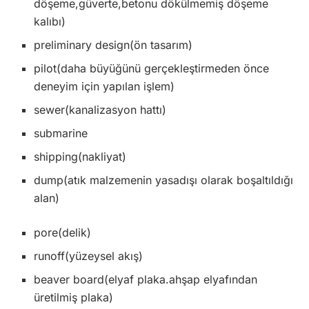
döşeme,güverte,betonu dökülmemiş döşeme
kalıbı)
preliminary design(ön tasarım)
pilot(daha büyüğünü gerçekleştirmeden önce
deneyim için yapılan işlem)
sewer(kanalizasyon hattı)
submarine
shipping(nakliyat)
dump(atık malzemenin yasadışı olarak boşaltıldığı
alan)
pore(delik)
runoff(yüzeysel akış)
beaver board(elyaf plaka.ahşap elyafından
üretilmiş plaka)