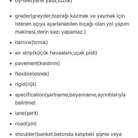
by-law(yerel yasa,tüzük)
grader(greyder;toprağı kazmak ve yaymak için
istenen açıya ayarlanabilen bıçağı olan yol yapım
makinesi,derin kazı yapamaz.)
harrow(tırmık)
air strip(küçük havaalanı,uçak pisti)
pavement(kaldırım)
flexible(esnek)
rigid(rijit)
specification(şartname,beyanname,ayrıntılarıyla
belirtme)
lane(şerit)
road(yol)
shoulder(banket.betonda kalıptaki şişme veya