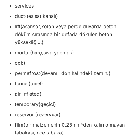
services
duct(tesisat kanalı)
lift(asansör,kolon veya perde duvarda beton
döküm sırasında bir defada dökülen beton
yüksekliği…)
mortar(harç,sıva yapmak)
cob(
permafrost(devamlı don halindeki zemin.)
tunnel(tünel)
air-inflated(
temporary(geçici)
reservoir(rezervuar)
film(bir malzemenin 0.25mm^den kalın olmayan
tabakası,ince tabaka)