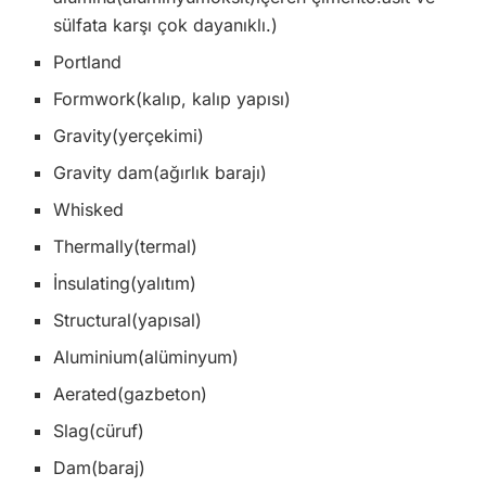
sülfata karşı çok dayanıklı.)
Portland
Formwork(kalıp, kalıp yapısı)
Gravity(yerçekimi)
Gravity dam(ağırlık barajı)
Whisked
Thermally(termal)
İnsulating(yalıtım)
Structural(yapısal)
Aluminium(alüminyum)
Aerated(gazbeton)
Slag(cüruf)
Dam(baraj)