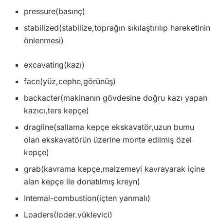
pressure(basınç)
stabilized(stabilize,toprağın sıkılaştırılıp hareketinin
önlenmesi)
excavating(kazı)
face(yüz,cephe,görünüş)
backacter(makinanın gövdesine doğru kazı yapan
kazıcı,ters kepçe)
dragline(sallama kepçe ekskavatör,uzun bumu
olan ekskavatörün üzerine monte edilmiş özel
kepçe)
grab(kavrama kepçe,malzemeyi kavrayarak içine
alan kepçe ile donatılmış kreyn)
Intemal-combustion(içten yanmalı)
Loaders(loder,yükleyici)