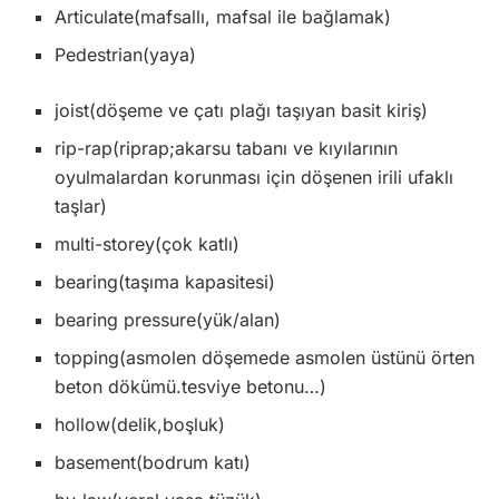
Articulate(mafsallı, mafsal ile bağlamak)
Pedestrian(yaya)
joist(döşeme ve çatı plağı taşıyan basit kiriş)
rip-rap(riprap;akarsu tabanı ve kıyılarının
oyulmalardan korunması için döşenen irili ufaklı
taşlar)
multi-storey(çok katlı)
bearing(taşıma kapasitesi)
bearing pressure(yük/alan)
topping(asmolen döşemede asmolen üstünü örten
beton dökümü.tesviye betonu…)
hollow(delik,boşluk)
basement(bodrum katı)