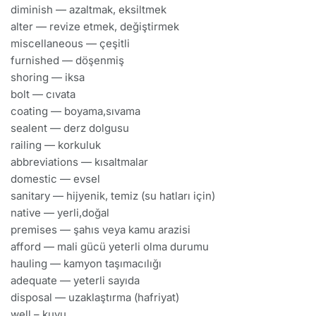
diminish — azaltmak, eksiltmek
alter — revize etmek, değiştirmek
miscellaneous — çeşitli
furnished — döşenmiş
shoring — iksa
bolt — cıvata
coating — boyama,sıvama
sealent — derz dolgusu
railing — korkuluk
abbreviations — kısaltmalar
domestic — evsel
sanitary — hijyenik, temiz (su hatları için)
native — yerli,doğal
premises — şahıs veya kamu arazisi
afford — mali gücü yeterli olma durumu
hauling — kamyon taşımacılığı
adequate — yeterli sayıda
disposal — uzaklaştırma (hafriyat)
well – kuyu