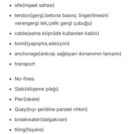
site(inşaat sahası)
tendon(gergi.betona basınç öngerilmesini
verengergi teli,çelik gergi çubuğu)
cable(asma köprüde kullanılan kablo)
bond(yapışma,adezyon)
anchorage(ankrajı sağlayan donanımın tamamı)
transport
No-fines
Slab(döşeme plağı)
Pier(iskele)
Quay(kıyı şeridine paralel rıhtım)
break­water(dalgakıran)
tiling(fayans)