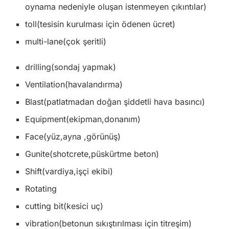
oynama nedeniyle oluşan istenmeyen çıkıntılar)
toll(tesisin kurulması için ödenen ücret)
multi-lane(çok şeritli)
drilling(sondaj yapmak)
Ventila­tion(havalandırma)
Blast(patlatmadan doğan şiddetli hava basıncı)
Equipment(ekipman,donanım)
Face(yüz,ayna ,görünüş)
Gunite(shotcrete,püskürtme beton)
Shift(vardiya,işçi ekibi)
Rotating
cutting bit(kesici uç)
vibration(betonun sıkıştırılması için titreşim)