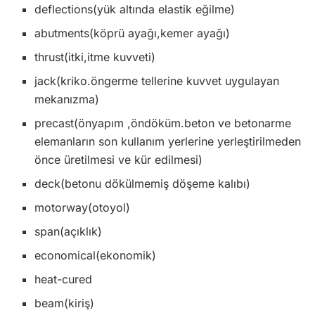
deflections(yük altında elastik eğilme)
abutments(köprü ayağı,kemer ayağı)
thrust(itki,itme kuvveti)
jack(kriko.öngerme tellerine kuvvet uygulayan
mekanızma)
precast(önyapım ,öndöküm.beton ve betonarme
elemanların son kullanım yerlerine yerleştirilmeden
önce üretilmesi ve kür edilmesi)
deck(betonu dökülmemiş döşeme kalıbı)
motorway(otoyol)
span(açıklık)
economical(ekonomik)
heat-cured
beam(kiriş)