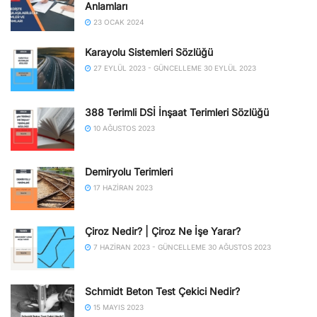
Anlamları
23 OCAK 2024
Karayolu Sistemleri Sözlüğü
27 EYLÜL 2023 - GÜNCELLEME 30 EYLÜL 2023
388 Terimli DSİ İnşaat Terimleri Sözlüğü
10 AĞUSTOS 2023
Demiryolu Terimleri
17 HAZIRAN 2023
Çiroz Nedir? | Çiroz Ne İşe Yarar?
7 HAZIRAN 2023 - GÜNCELLEME 30 AĞUSTOS 2023
Schmidt Beton Test Çekici Nedir?
15 MAYIS 2023