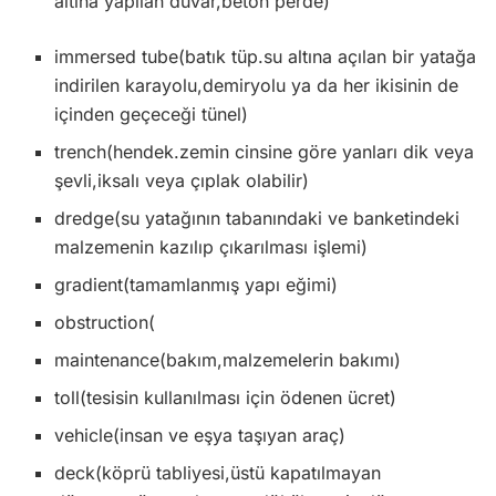
altına yapılan duvar,beton perde)
immersed tube(batık tüp.su altına açılan bir yatağa
indirilen karayolu,demiryolu ya da her ikisinin de
içinden geçeceği tünel)
trench(hendek.zemin cinsine göre yanları dik veya
şevli,iksalı veya çıplak olabilir)
dredge(su yatağının tabanındaki ve banketindeki
malzemenin kazılıp çıkarılması işlemi)
gradient(tamamlanmış yapı eğimi)
obstruction(
maintenance(bakım,malzemelerin bakımı)
toll(tesisin kullanılması için ödenen ücret)
vehicle(insan ve eşya taşıyan araç)
deck(köprü tabliyesi,üstü kapatılmayan