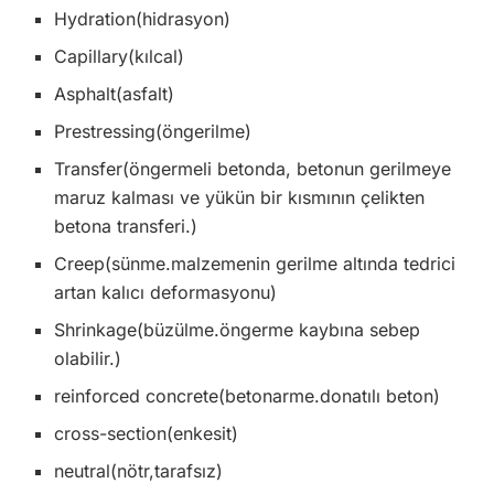
Hydration(hidrasyon)
Capillary(kılcal)
Asphalt(asfalt)
Prestressing(öngerilme)
Transfer(öngermeli betonda, betonun gerilmeye
maruz kalması ve yükün bir kısmının çelikten
betona transferi.)
Creep(sünme.malzemenin gerilme altında tedrici
artan kalıcı deformasyonu)
Shrinkage(büzülme.öngerme kaybına sebep
olabilir.)
re­inforced concrete(betonarme.donatılı beton)
cross-section(enkesit)
neutral(nötr,tarafsız)