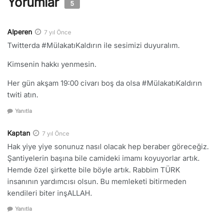
Yorumlar
5
Alperen
7 yıl Önce
Twitterda #MülakatıKaldırın ile sesimizi duyuralım.
Kimsenin hakkı yenmesin.
Her gün akşam 19:00 civarı boş da olsa #MülakatıKaldırın
twiti atın.
Yanıtla
Kaptan
7 yıl Önce
Hak yiye yiye sonunuz nasıl olacak hep beraber göreceğiz.
Şantiyelerin başına bile camideki imamı koyuyorlar artık.
Hemde özel şirkette bile böyle artık. Rabbim TÜRK
insanının yardımcısı olsun. Bu memleketi bitirmeden
kendileri biter inşALLAH.
Yanıtla