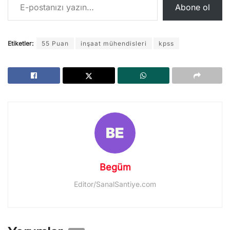
Abone ol
Etiketler:
55 Puan
inşaat mühendisleri
kpss
Begüm
Editor/SanalSantiye.com