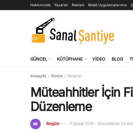
Hakkımızda
Yazarlar
Reklam
Mobil Uygulamalarımız
Ş
GÜNCEL
KÜTÜPHANE
VIDEO
BLOG
T
Anasayfa
Güncel
Haberler
Müteahhitler İçin Fi
Düzenleme
-
Begüm
11 Şubat 2019 - Güncelleme 23 Ara