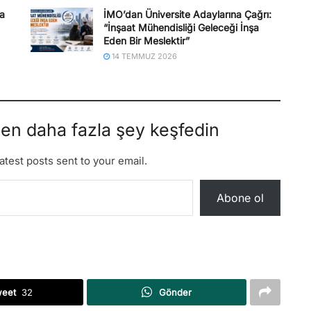
na
İMO’dan Üniversite Adaylarına Çağrı:
“İnşaat Mühendisliği Geleceği İnşa
Eden Bir Meslektir”
14 TEMMUZ 2026
den daha fazla şey keşfedin
atest posts sent to your email.
Abone ol
weet
32
Gönder