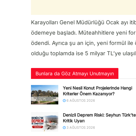
Karayolları Genel Müdürlüğü Ocak ayı itib
ödemeye başladı. Müteahhitlere yeni for
ödendi. Ayrıca şu an için, yeni formül il
olduğu toplamda ise 5 milyar TL’ye ulaşıl
Bunlara da Göz Atmayı Unutmayın
Yeni Nesil Konut Projelerinde Hangi
Kriterler Önem Kazanıyor?
6 AĞUSTOS 2026
Denizli Deprem Riski: Seyhun Türk’t
Kritik Uyarı
3 AĞUSTOS 2026