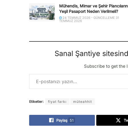
Mühendis, Mimar ve Şehir Plancıları
Yeşil Pasaport Neden Verilmeli?
24 TEMMUZ 2026 - GÜNCELLEME 31
TEMMUZ 2026
Sanal Şantiye sitesin
Subscribe to get the l
E-postanızı yazın…
Etiketler:
fiyat farkı
müteahhit
Paylaş
51
T