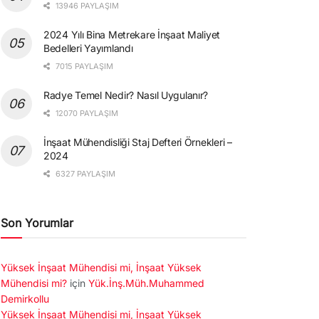
13946 PAYLAŞIM
2024 Yılı Bina Metrekare İnşaat Maliyet
Bedelleri Yayımlandı
7015 PAYLAŞIM
Radye Temel Nedir? Nasıl Uygulanır?
12070 PAYLAŞIM
İnşaat Mühendisliği Staj Defteri Örnekleri –
2024
6327 PAYLAŞIM
Son Yorumlar
Yüksek İnşaat Mühendisi mi, İnşaat Yüksek
Mühendisi mi?
için
Yük.İnş.Müh.Muhammed
Demirkollu
Yüksek İnşaat Mühendisi mi, İnşaat Yüksek