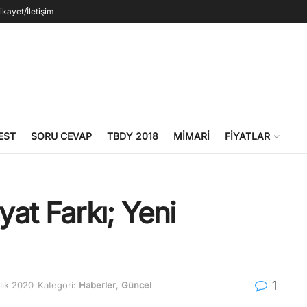
ikayet/İletişim
EST
SORU CEVAP
TBDY 2018
MIMARI
FIYATLAR
yat Farkı; Yeni
1
lık 2020
Kategori:
Haberler
,
Güncel