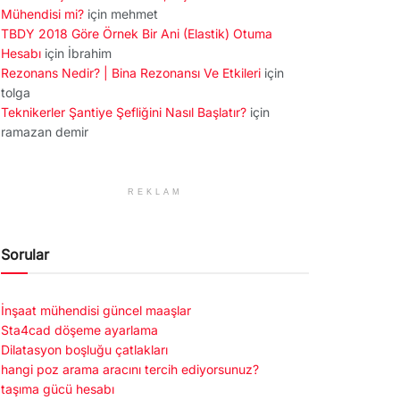
Mühendisi mi?
için
mehmet
TBDY 2018 Göre Örnek Bir Ani (Elastik) Otuma
Hesabı
için
İbrahim
Rezonans Nedir? | Bina Rezonansı Ve Etkileri
için
tolga
Teknikerler Şantiye Şefliğini Nasıl Başlatır?
için
ramazan demir
REKLAM
Sorular
İnşaat mühendisi güncel maaşlar
Sta4cad döşeme ayarlama
Dilatasyon boşluğu çatlakları
hangi poz arama aracını tercih ediyorsunuz?
taşıma gücü hesabı