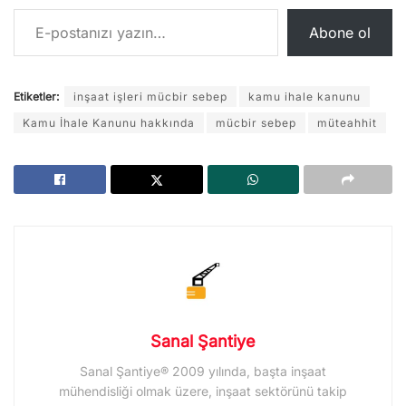
E-postanızı yazın…
Abone ol
Etiketler:
inşaat işleri mücbir sebep
kamu ihale kanunu
Kamu İhale Kanunu hakkında
mücbir sebep
müteahhit
Sanal Şantiye
Sanal Şantiye® 2009 yılında, başta inşaat
mühendisliği olmak üzere, inşaat sektörünü takip