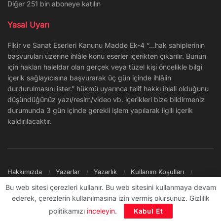
Diğer 251 bin aboneye katılın
Yasal Uyarı
Fikir ve Sanat Eserleri Kanunu Madde Ek-4 “…hak sahiplerinin
başvuruları üzerine ihlâle konu eserler içerikten çıkarılır. Bunun
için hakları haleldar olan gerçek veya tüzel kişi öncelikle bilgi
içerik sağlayıcısına başvurarak üç gün içinde ihlâlin
durdurulmasını ister.” hükmü uyarınca telif hakkı ihlali olduğunu
düşündüğünüz yazı/resim/video vb. içerikleri bize bildirmeniz
durumunda 3 gün içinde gerekli işlem yapılarak ilgili içerik
kaldırılacaktır.
Hakkımızda
Yazarlar
Yazarlık
Kullanım Koşulları
Gizlilik Politikası
Reklam
Şikayet/İletişim
Site Haritası
Bu web sitesi çerezleri kullanır. Bu web sitesini kullanmaya devam
ederek, çerezlerin kullanılmasına izin vermiş olursunuz. Gizlilik
© 2009 - ∞ Sanal Şantiye
politikamızı
inceleyin
.
Kabul Et