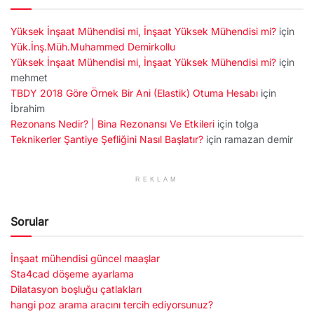
Yüksek İnşaat Mühendisi mi, İnşaat Yüksek Mühendisi mi?
için
Yük.İnş.Müh.Muhammed Demirkollu
Yüksek İnşaat Mühendisi mi, İnşaat Yüksek Mühendisi mi?
için
mehmet
TBDY 2018 Göre Örnek Bir Ani (Elastik) Otuma Hesabı
için
İbrahim
Rezonans Nedir? | Bina Rezonansı Ve Etkileri
için
tolga
Teknikerler Şantiye Şefliğini Nasıl Başlatır?
için
ramazan demir
REKLAM
Sorular
İnşaat mühendisi güncel maaşlar
Sta4cad döşeme ayarlama
Dilatasyon boşluğu çatlakları
hangi poz arama aracını tercih ediyorsunuz?