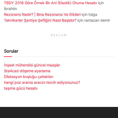
TBDY 2018 Göre Örnek Bir Ani (Elastik) Otuma Hesabı
için
İbrahim
Rezonans Nedir? | Bina Rezonansı Ve Etkileri
için
tolga
Teknikerler Şantiye Şefliğini Nasıl Başlatır?
için
ramazan demir
REKLAM
Sorular
İnşaat mühendisi güncel maaşlar
Sta4cad döşeme ayarlama
Dilatasyon boşluğu çatlakları
hangi poz arama aracını tercih ediyorsunuz?
taşıma gücü hesabı