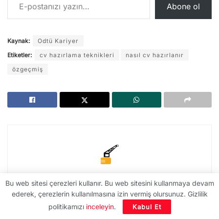
Abone ol
Kaynak:
Odtü Kariyer
Etiketler:
cv hazırlama teknikleri
nasıl cv hazırlanır
özgeçmiş
Bu web sitesi çerezleri kullanır. Bu web sitesini kullanmaya devam
Sanal Şantiye
ederek, çerezlerin kullanılmasına izin vermiş olursunuz. Gizlilik
Sanal Şantiye® 2009 yılında, başta inşaat
politikamızı
inceleyin
.
Kabul Et
mühendisliği olmak üzere, inşaat sektörünü takip